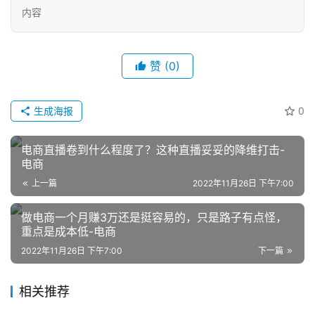
内容
赞
(0)
生成海报
0
网
店
电商直播卷到什么程度了？这种直播妥妥的降维打击-
运
电商
营
上一篇
2022年11月26日 下午7:00
做电商一个月赚3万还是挺容易的，只是路子有点怪，
跨
重点是成本低-电商
境
电
2022年11月26日 下午7:00
下一篇
商
相关推荐
登录
注册
自