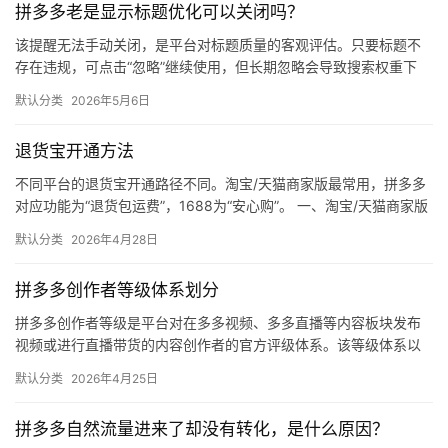
拼多多老是显示标题优化可以关闭吗？
媒
体
该提醒无法手动关闭，是平台对标题质量的客观评估。只要标题不
存在违规，可点击“忽略”继续使用，但长期忽略会导致搜索权重下
降。 可操作方法： 点击忽略（保留原标题）：在商品列表页找到“…
社
默认分类
2026年5月6日
区
退货宝开通方法
不同平台的退货宝开通路径不同。淘宝/天猫商家版最常用，拼多多
对应功能为“退货包运费”，1688为“安心购”。 一、淘宝/天猫商家版
（最常用） 路径：千牛卖家中心 → 金融 → 保障…
默认分类
2026年4月28日
拼多多创作者等级体系划分
拼多多创作者等级是平台对在多多视频、多多直播等内容板块发布
视频或进行直播带货的内容创作者的官方评级体系。该等级体系以
创作者在站内外的粉丝数量为核心依据，划分出多个等级层级，不
默认分类
2026年4月25日
同等级…
拼多多自然流量进来了却没有转化，是什么原因？