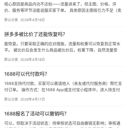
核心原因是商品内功不达标——流量进来了，但主图、价格、评
价、服务等环节没能说服买家下单。 具体原因主图吸引力不足（卖
点不清、画质差）；价格高于竞品或促销不明显；基础销量低、好
默认分类
2026年4月18日
评少、…
拼多多被比价了还能恢复吗？
能恢复。只要采取正确的应对措施，流量和权重可以恢复到正常水
平。 被比价后会发生什么商品被比价后，权重下降，自然流量受
限，活动报名受阻，付费推广效果也会打折扣。系统每小时抓取全
默认分类
2026年4月18日
网价格…
1688可以代付款吗？
1688支持代付款，买家可以邀请他人（亲友或代付服务商）帮忙支
付订单。 操作方式：在1688 App或支付宝小程序中，进入待支付
订单详情页，点击“请他人代付”或“找朋友帮忙付”，生…
默认分类
2026年4月17日
1688报名了活动可以撤销吗？
可以，但取决于活动状态：待审核状态可自由撤销无影响；审核通