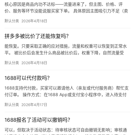
核心原因是商品内功不达标——流量进来了，但主图、价格、评
价、服务等环节没能说服买家下单。 具体原因主图吸引力不足（卖
点不清、画质差）；价格高于竞品或促销不明显；基础销量低、好
默认分类
2026年4月18日
评少、…
拼多多被比价了还能恢复吗？
能恢复。只要采取正确的应对措施，流量和权重可以恢复到正常水
平。 被比价后会发生什么商品被比价后，权重下降，自然流量受
限，活动报名受阻，付费推广效果也会打折扣。系统每小时抓取全
默认分类
2026年4月18日
网价格…
1688可以代付款吗？
1688支持代付款，买家可以邀请他人（亲友或代付服务商）帮忙支
付订单。 操作方式：在1688 App或支付宝小程序中，进入待支付
订单详情页，点击“请他人代付”或“找朋友帮忙付”，生…
默认分类
2026年4月17日
1688报名了活动可以撤销吗？
可以，但取决于活动状态：待审核状态可自由撤销无影响；审核通