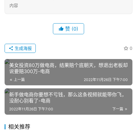
内容
赞
(0)
生成海报
0
网
店
美女投资80万做电商，结果赔个底朝天，想退出老板却
运
说要赔300万-电商
营
上一篇
2022年11月26日 下午7:00
新手做电商你要想不亏钱，那么这条视频就能带你飞，
跨
没耐心别看了-电商
境
电
2022年11月26日 下午7:00
下一篇
商
相关推荐
登录
注册
自