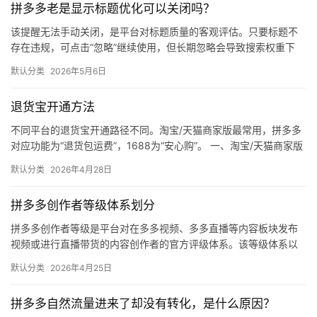
拼多多老是显示标题优化可以关闭吗？
媒
体
该提醒无法手动关闭，是平台对标题质量的客观评估。只要标题不
存在违规，可点击“忽略”继续使用，但长期忽略会导致搜索权重下
降。 可操作方法： 点击忽略（保留原标题）：在商品列表页找到“…
社
默认分类
2026年5月6日
区
退货宝开通方法
不同平台的退货宝开通路径不同。淘宝/天猫商家版最常用，拼多多
对应功能为“退货包运费”，1688为“安心购”。 一、淘宝/天猫商家版
（最常用） 路径：千牛卖家中心 → 金融 → 保障…
默认分类
2026年4月28日
拼多多创作者等级体系划分
拼多多创作者等级是平台对在多多视频、多多直播等内容板块发布
视频或进行直播带货的内容创作者的官方评级体系。该等级体系以
创作者在站内外的粉丝数量为核心依据，划分出多个等级层级，不
默认分类
2026年4月25日
同等级…
拼多多自然流量进来了却没有转化，是什么原因？