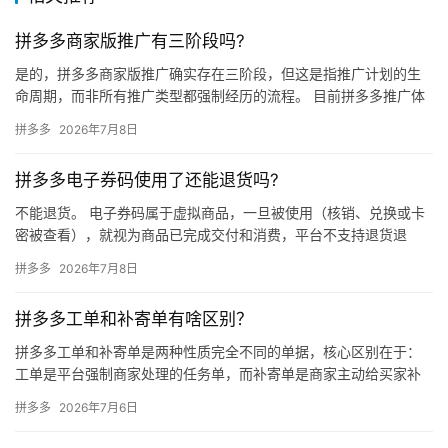
拼多多商家版推广有三阶段吗?
是的，拼多多商家版推广确实存在三阶段，但这是指推广计划的生
命周期，而非所有推广类型都强制经历的流程。 目前拼多多推广体
系中，被商家广泛讨论的“三阶段”主要出现在全站推广或OCPX智…
拼多多
2026年7月8日
拼多多电子券码使用了还能退货吗?
不能退货。 电子券码属于虚拟商品，一旦被使用（核销、兑换或卡
密被查看），就视为商品已完成交付和消费，平台不支持退货退
款。 一、电子券码的使用定义 以下任一情况发生，即视为券码已被
拼多多
2026年7月8日
使…
拼多多工单和补寄单有啥区别？
拼多多工单和补寄单是两种性质完全不同的单据，核心区别在于：
工单是平台强制商家处理的任务单，而补寄单是商家主动给买家补
发商品的履约单。 拼多多工单工单是当订单出现异常（如物流长时
拼多多
2026年7月6日
间未…