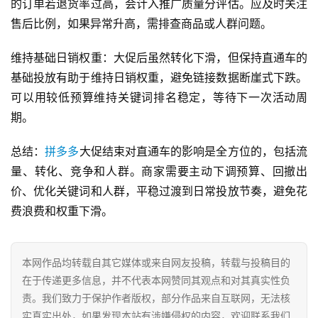
的订单若退货率过高，会计入推广质量分评估。应及时关注
售后比例，如果异常升高，需排查商品或人群问题。
维持基础日销权重：大促后虽然转化下滑，但保持直通车的
基础投放有助于维持日销权重，避免链接数据断崖式下跌。
可以用较低预算维持关键词排名稳定，等待下一次活动周
期。
网
总结：
拼多多
大促结束对直通车的影响是全方位的，包括流
店
量、转化、竞争和人群。商家需要主动下调预算、回撤出
运
价、优化关键词和人群，平稳过渡到日常投放节奏，避免花
营
费浪费和权重下滑。
跨
境
本网作品均转载自其它媒体或来自网友投稿，转载与投稿目的
电
在于传递更多信息，并不代表本网赞同其观点和对其真实性负
商
责。我们致力于保护作者版权，部分作品来自互联网，无法核
登录
注册
实真实出处，如果发现本站有涉嫌侵权的内容，欢迎联系我们