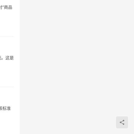
“商品
能。这是
核标准