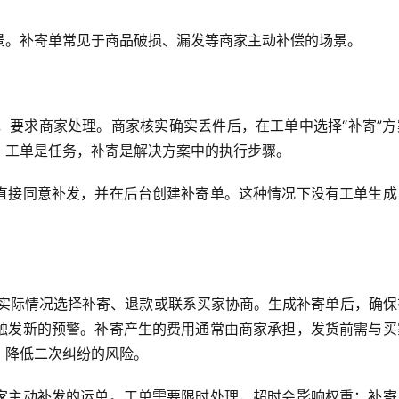
景。补寄单常见于商品破损、漏发等商家主动补偿的场景。
，要求商家处理。商家核实确实丢件后，在工单中选择“补寄”方
。工单是任务，补寄是解决方案中的执行步骤。
直接同意补发，并在后台创建补寄单。这种情况下没有工单生成
据实际情况选择补寄、退款或联系买家协商。生成补寄单后，确保
触发新的预警。补寄产生的费用通常由商家承担，发货前需与买
，降低二次纠纷的风险。
家主动补发的运单。工单需要限时处理，超时会影响权重；补寄