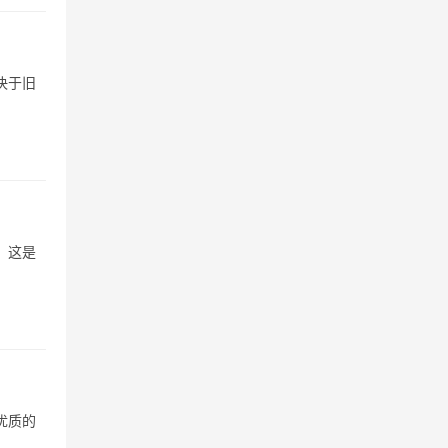
决于旧
 这是
优质的