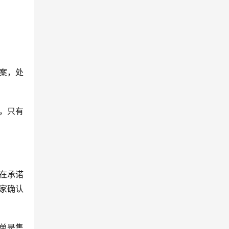
案，处
，只有
在承诺
家确认
单是售