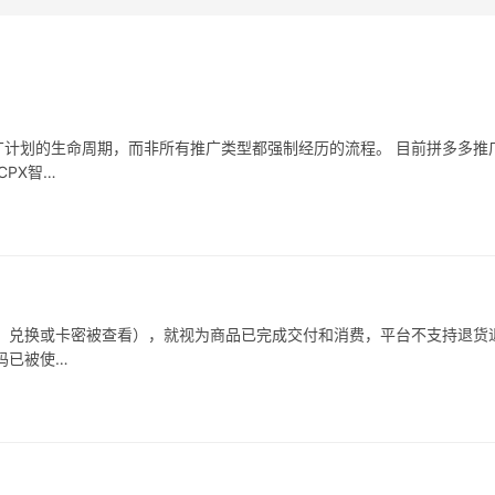
计划的生命周期，而非所有推广类型都强制经历的流程。 目前拼多多推
PX智…
、兑换或卡密被查看），就视为商品已完成交付和消费，平台不支持退货
码已被使…