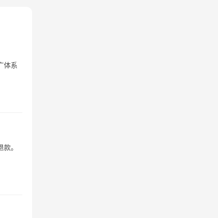
广体系
退款。