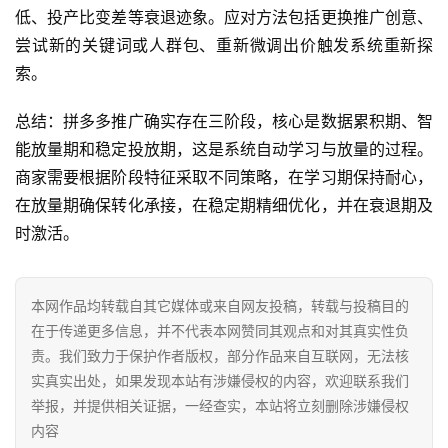
营
低、投产比变差等衰退迹象。应对方法包括更换推广创意、
尝试新的关键词或人群包、重新微调出价触发系统重新探
跨
索。
境
电
总结：拼多多推广确实存在三阶段，核心是数据累积期、智
商
能放量期和稳定投放期，这是系统自动学习与放量的过程。
商家需要根据阶段特征采取不同策略，在学习期保持耐心，
登录
注册
自
在放量期确保转化承接，在稳定期精细优化，并在衰退期及
媒
时激活。
体
社
本网作品均转载自其它媒体或来自网友投稿，转载与投稿目的
区
在于传递更多信息，并不代表本网赞同其观点和对其真实性负
责。我们致力于保护作者版权，部分作品来自互联网，无法核
实真实出处，如果发现本站有涉嫌侵权的内容，欢迎联系我们
举报，并提供相关证据，一经查实，本站将立刻删除涉嫌侵权
内容