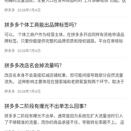
明确的流量加权，主要入口在发布商品时的“上传讲解视频”功能。这
是平台鼓励商家提升商品内容质量的重要机制，带讲解视频的商品…
拼多多
2026年7月4日
拼多多个体工商能出品牌标签吗？
可以。 个体工商户作为经营主体，在拼多多开店同样有资格申请品
牌标签。只要你能提供完整的品牌资质和授权链路，平台在审核标
准和品牌标识展示上，对个体户和企业店铺一视同仁。 能否拿到品
拼多多
2026年7月4日
牌…
拼多多改店名会掉流量吗？
改店名本身不会直接扣减店铺权重，但可能间接导致部分自然流量
流失。 这种影响主要体现在搜索端和老顾客复购两个环节，取决于
旧店名是否已经积累了一定的搜索权重。 一、店名对流量的作用机
拼多多
2026年7月4日
制…
拼多多二阶段有爆光不出单怎么回事？
拼多多二阶段有曝光不出单，通常是因为系统在扩大流量池时引入
了不够精准的流量，而你的商品承接不住，导致转化率跟不上。 这
是直通车从“智能学习期”进入“放量期”的典型阵痛。要解决这个问…