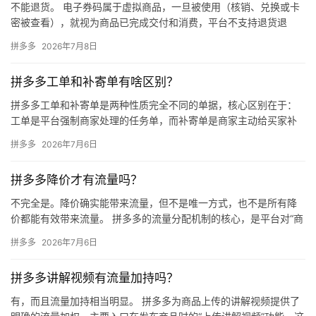
不能退货。 电子券码属于虚拟商品，一旦被使用（核销、兑换或卡
密被查看），就视为商品已完成交付和消费，平台不支持退货退
款。 一、电子券码的使用定义 以下任一情况发生，即视为券码已被
拼多多
2026年7月8日
使…
拼多多工单和补寄单有啥区别？
拼多多工单和补寄单是两种性质完全不同的单据，核心区别在于：
工单是平台强制商家处理的任务单，而补寄单是商家主动给买家补
发商品的履约单。 拼多多工单工单是当订单出现异常（如物流长时
拼多多
2026年7月6日
间未…
拼多多降价才有流量吗？
不完全是。降价确实能带来流量，但不是唯一方式，也不是所有降
价都能有效带来流量。 拼多多的流量分配机制的核心，是平台对“商
品竞争力”的综合评估，价格只是其中一个维度，且平台更看重的
拼多多
2026年7月6日
是…
拼多多讲解视频有流量加持吗？
有，而且流量加持相当明显。 拼多多为商品上传的讲解视频提供了