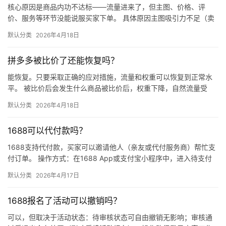
核心原因是商品内功不达标——流量进来了，但主图、价格、评
价、服务等环节没能说服买家下单。 具体原因主图吸引力不足（卖
点不清、画质差）；价格高于竞品或促销不明显；基础销量低、好
默认分类
2026年4月18日
评少、…
拼多多被比价了还能恢复吗？
能恢复。只要采取正确的应对措施，流量和权重可以恢复到正常水
平。 被比价后会发生什么商品被比价后，权重下降，自然流量受
限，活动报名受阻，付费推广效果也会打折扣。系统每小时抓取全
默认分类
2026年4月18日
网价格…
1688可以代付款吗？
1688支持代付款，买家可以邀请他人（亲友或代付服务商）帮忙支
付订单。 操作方式：在1688 App或支付宝小程序中，进入待支付
订单详情页，点击“请他人代付”或“找朋友帮忙付”，生…
默认分类
2026年4月17日
1688报名了活动可以撤销吗？
可以，但取决于活动状态：待审核状态可自由撤销无影响；审核通