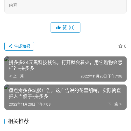
内容
赞
(0)
生成海报
0
网
店
拼多多24元黑科技钱包，打开就会着火，用它购物会怎
运
样？-拼多多
营
上一篇
2022年11月26日 下午7:08
盘点拼多多坑爹广告，这广告说的花里胡哨，实际简直
跨
把人当傻子-拼多多
境
电
2022年11月26日 下午7:08
下一篇
商
相关推荐
登录
注册
自