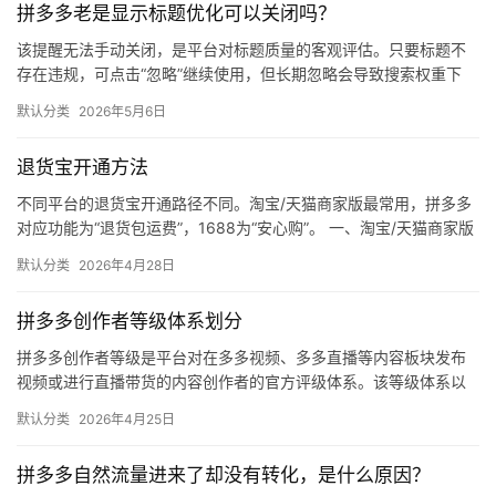
拼多多老是显示标题优化可以关闭吗？
媒
体
该提醒无法手动关闭，是平台对标题质量的客观评估。只要标题不
存在违规，可点击“忽略”继续使用，但长期忽略会导致搜索权重下
降。 可操作方法： 点击忽略（保留原标题）：在商品列表页找到“…
社
默认分类
2026年5月6日
区
退货宝开通方法
不同平台的退货宝开通路径不同。淘宝/天猫商家版最常用，拼多多
对应功能为“退货包运费”，1688为“安心购”。 一、淘宝/天猫商家版
（最常用） 路径：千牛卖家中心 → 金融 → 保障…
默认分类
2026年4月28日
拼多多创作者等级体系划分
拼多多创作者等级是平台对在多多视频、多多直播等内容板块发布
视频或进行直播带货的内容创作者的官方评级体系。该等级体系以
创作者在站内外的粉丝数量为核心依据，划分出多个等级层级，不
默认分类
2026年4月25日
同等级…
拼多多自然流量进来了却没有转化，是什么原因？