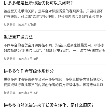
拼多多老是显示标题优化可以关闭吗？
媒
体
该提醒无法手动关闭，是平台对标题质量的客观评估。只要标题不
存在违规，可点击“忽略”继续使用，但长期忽略会导致搜索权重下
降。 可操作方法： 点击忽略（保留原标题）：在商品列表页找到“…
社
默认分类
2026年5月6日
区
退货宝开通方法
不同平台的退货宝开通路径不同。淘宝/天猫商家版最常用，拼多多
对应功能为“退货包运费”，1688为“安心购”。 一、淘宝/天猫商家版
（最常用） 路径：千牛卖家中心 → 金融 → 保障…
默认分类
2026年4月28日
拼多多创作者等级体系划分
拼多多创作者等级是平台对在多多视频、多多直播等内容板块发布
视频或进行直播带货的内容创作者的官方评级体系。该等级体系以
创作者在站内外的粉丝数量为核心依据，划分出多个等级层级，不
默认分类
2026年4月25日
同等级…
拼多多自然流量进来了却没有转化，是什么原因？