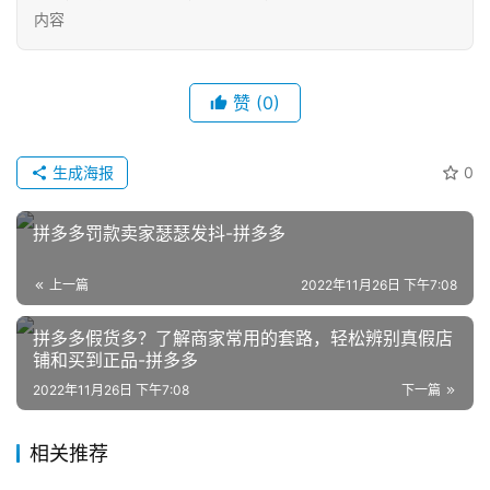
内容
赞
(0)
生成海报
0
网
店
拼多多罚款卖家瑟瑟发抖-拼多多
运
营
上一篇
2022年11月26日 下午7:08
拼多多假货多？了解商家常用的套路，轻松辨别真假店
跨
铺和买到正品-拼多多
境
电
2022年11月26日 下午7:08
下一篇
商
相关推荐
登录
注册
自