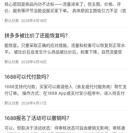
核心原因是商品内功不达标——流量进来了，但主图、价格、评
价、服务等环节没能说服买家下单。 具体原因主图吸引力不足（卖
点不清、画质差）；价格高于竞品或促销不明显；基础销量低、好
默认分类
2026年4月18日
评少、…
拼多多被比价了还能恢复吗？
能恢复。只要采取正确的应对措施，流量和权重可以恢复到正常水
平。 被比价后会发生什么商品被比价后，权重下降，自然流量受
限，活动报名受阻，付费推广效果也会打折扣。系统每小时抓取全
默认分类
2026年4月18日
网价格…
1688可以代付款吗？
1688支持代付款，买家可以邀请他人（亲友或代付服务商）帮忙支
付订单。 操作方式：在1688 App或支付宝小程序中，进入待支付
订单详情页，点击“请他人代付”或“找朋友帮忙付”，生…
默认分类
2026年4月17日
1688报名了活动可以撤销吗？
可以，但取决于活动状态：待审核状态可自由撤销无影响；审核通