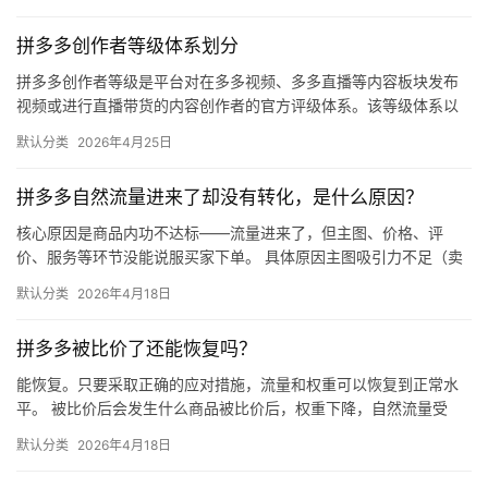
拼多多创作者等级体系划分
拼多多创作者等级是平台对在多多视频、多多直播等内容板块发布
视频或进行直播带货的内容创作者的官方评级体系。该等级体系以
创作者在站内外的粉丝数量为核心依据，划分出多个等级层级，不
默认分类
2026年4月25日
同等级…
拼多多自然流量进来了却没有转化，是什么原因？
核心原因是商品内功不达标——流量进来了，但主图、价格、评
价、服务等环节没能说服买家下单。 具体原因主图吸引力不足（卖
点不清、画质差）；价格高于竞品或促销不明显；基础销量低、好
默认分类
2026年4月18日
评少、…
拼多多被比价了还能恢复吗？
能恢复。只要采取正确的应对措施，流量和权重可以恢复到正常水
平。 被比价后会发生什么商品被比价后，权重下降，自然流量受
限，活动报名受阻，付费推广效果也会打折扣。系统每小时抓取全
默认分类
2026年4月18日
网价格…