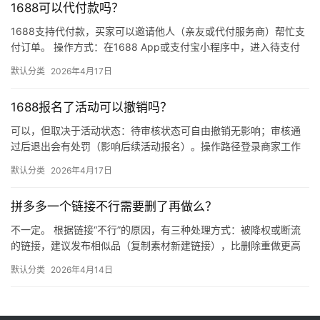
1688可以代付款吗？
1688支持代付款，买家可以邀请他人（亲友或代付服务商）帮忙支
付订单。 操作方式：在1688 App或支付宝小程序中，进入待支付
订单详情页，点击“请他人代付”或“找朋友帮忙付”，生…
默认分类
2026年4月17日
1688报名了活动可以撤销吗？
可以，但取决于活动状态：待审核状态可自由撤销无影响；审核通
过后退出会有处罚（影响后续活动报名）。操作路径登录商家工作
台 → 营销 → 我的活动 → 已报名活动 找到目标活动 → 点…
默认分类
2026年4月17日
拼多多一个链接不行需要删了再做么？
不一定。 根据链接“不行”的原因，有三种处理方式：被降权或断流
的链接，建议发布相似品（复制素材新建链接），比删除重做更高
效；短期缺货或表现一般的链接，优先下架优化；只有商品彻底无
默认分类
2026年4月14日
市…