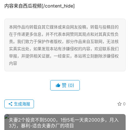
内容来自西瓜视频[/content_hide]
网
店
本网作品均转载自其它媒体或来自网友投稿，转载与投稿目的
运
在于传递更多信息，并不代表本网赞同其观点和对其真实性负
营
责。我们致力于保护作者版权，部分作品来自互联网，无法核
实真实出处，如果发现本站有涉嫌侵权的内容，欢迎联系我们
跨
举报，并提供相关证据，一经查实，本站将立刻删除涉嫌侵权
境
内容
电
商
赞
(0)
登录
注册
自
媒
生成海报
0
体
夫妻2个投资不到5000，1份5毛一天卖2000多，月入
社
3万，暴利-适合夫妻办厂的项目
区