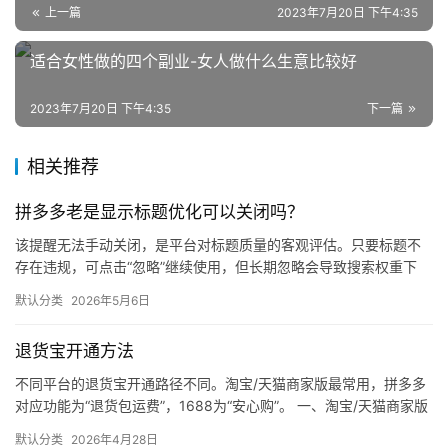
上一篇
2023年7月20日 下午4:35
适合女性做的四个副业-女人做什么生意比较好
2023年7月20日 下午4:35
下一篇
相关推荐
拼多多老是显示标题优化可以关闭吗？
该提醒无法手动关闭，是平台对标题质量的客观评估。只要标题不
存在违规，可点击“忽略”继续使用，但长期忽略会导致搜索权重下
降。 可操作方法： 点击忽略（保留原标题）：在商品列表页找到“…
默认分类
2026年5月6日
退货宝开通方法
不同平台的退货宝开通路径不同。淘宝/天猫商家版最常用，拼多多
对应功能为“退货包运费”，1688为“安心购”。 一、淘宝/天猫商家版
（最常用） 路径：千牛卖家中心 → 金融 → 保障…
默认分类
2026年4月28日