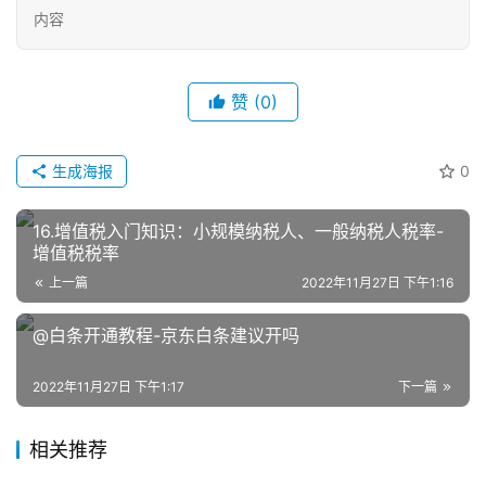
内容
赞
(0)
生成海报
0
网
店
16.增值税入门知识：小规模纳税人、一般纳税人税率-
运
增值税税率
营
上一篇
2022年11月27日 下午1:16
@白条开通教程-京东白条建议开吗
跨
境
电
2022年11月27日 下午1:17
下一篇
商
相关推荐
登录
注册
自