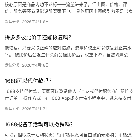
核心原因是商品内功不达标——流量进来了，但主图、价格、评
价、服务等环节没能说服买家下单。 具体原因主图吸引力不足（卖
点不清、画质差）；价格高于竞品或促销不明显；基础销量低、好
默认分类
2026年4月18日
评少、…
拼多多被比价了还能恢复吗？
能恢复。只要采取正确的应对措施，流量和权重可以恢复到正常水
平。 被比价后会发生什么商品被比价后，权重下降，自然流量受
限，活动报名受阻，付费推广效果也会打折扣。系统每小时抓取全
默认分类
2026年4月18日
网价格…
1688可以代付款吗？
1688支持代付款，买家可以邀请他人（亲友或代付服务商）帮忙支
付订单。 操作方式：在1688 App或支付宝小程序中，进入待支付
订单详情页，点击“请他人代付”或“找朋友帮忙付”，生…
默认分类
2026年4月17日
1688报名了活动可以撤销吗？
可以，但取决于活动状态：待审核状态可自由撤销无影响；审核通