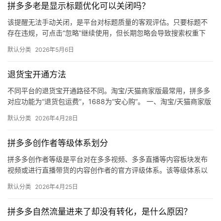
拼多多老是显示标题优化可以关闭吗？
媒
体
该提醒无法手动关闭，是平台对标题质量的客观评估。只要标题不
存在违规，可点击“忽略”继续使用，但长期忽略会导致搜索权重下
降。 可操作方法： 点击忽略（保留原标题）：在商品列表页找到“…
社
默认分类
2026年5月6日
区
退货宝开通方法
不同平台的退货宝开通路径不同。淘宝/天猫商家版最常用，拼多多
对应功能为“退货包运费”，1688为“安心购”。 一、淘宝/天猫商家版
（最常用） 路径：千牛卖家中心 → 金融 → 保障…
默认分类
2026年4月28日
拼多多创作者等级体系划分
拼多多创作者等级是平台对在多多视频、多多直播等内容板块发布
视频或进行直播带货的内容创作者的官方评级体系。该等级体系以
创作者在站内外的粉丝数量为核心依据，划分出多个等级层级，不
默认分类
2026年4月25日
同等级…
拼多多自然流量进来了却没有转化，是什么原因？