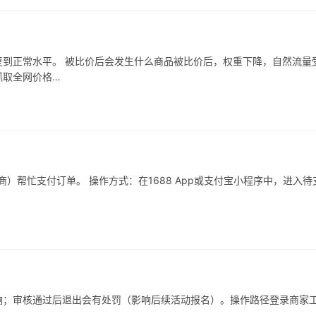
到正常水平。 被比价后会发生什么商品被比价后，权重下降，自然流量
抓取全网价格…
）帮忙支付订单。 操作方式：在1688 App或支付宝小程序中，进入待
响；审核通过后退出会有处罚（影响后续活动报名）。操作路径登录商家
…