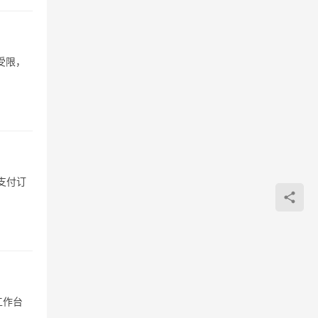
受限，
支付订
工作台