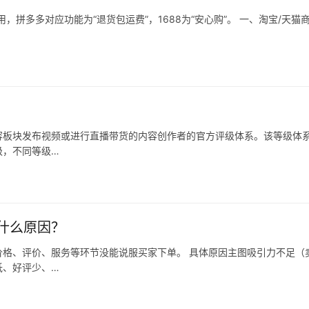
拼多多对应功能为“退货包运费”，1688为“安心购”。 一、淘宝/天猫
容板块发布视频或进行直播带货的内容创作者的官方评级体系。该等级体
级，不同等级…
什么原因？
格、评价、服务等环节没能说服买家下单。 具体原因主图吸引力不足（
低、好评少、…