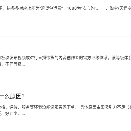
拼多多对应功能为“退货包运费”，1688为“安心购”。 一、淘宝/天猫
容板块发布视频或进行直播带货的内容创作者的官方评级体系。该等级体
级，不同等级…
什么原因？
格、评价、服务等环节没能说服买家下单。 具体原因主图吸引力不足（
低、好评少、…