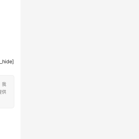
hide]
。我
提供