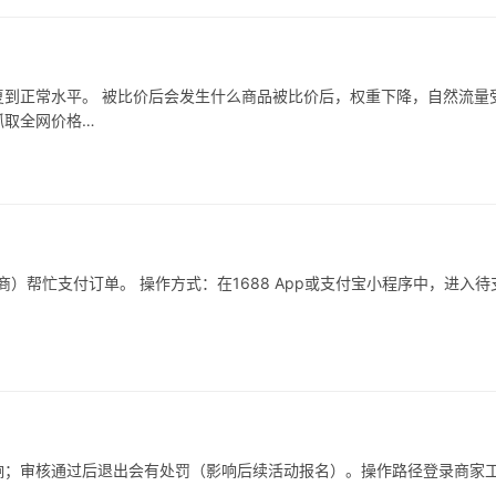
到正常水平。 被比价后会发生什么商品被比价后，权重下降，自然流量
抓取全网价格…
）帮忙支付订单。 操作方式：在1688 App或支付宝小程序中，进入待
响；审核通过后退出会有处罚（影响后续活动报名）。操作路径登录商家
…