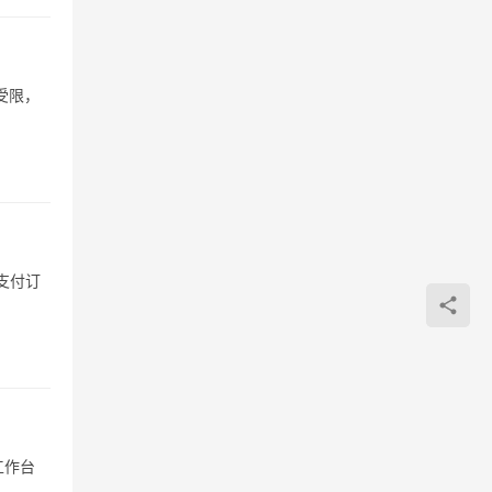
受限，
支付订
工作台