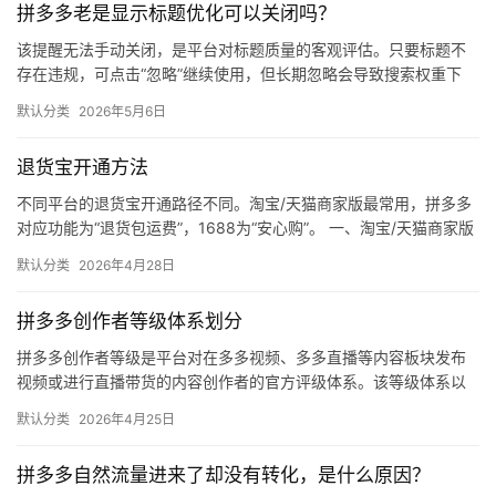
拼多多老是显示标题优化可以关闭吗？
媒
体
该提醒无法手动关闭，是平台对标题质量的客观评估。只要标题不
存在违规，可点击“忽略”继续使用，但长期忽略会导致搜索权重下
降。 可操作方法： 点击忽略（保留原标题）：在商品列表页找到“…
社
默认分类
2026年5月6日
区
退货宝开通方法
不同平台的退货宝开通路径不同。淘宝/天猫商家版最常用，拼多多
对应功能为“退货包运费”，1688为“安心购”。 一、淘宝/天猫商家版
（最常用） 路径：千牛卖家中心 → 金融 → 保障…
默认分类
2026年4月28日
拼多多创作者等级体系划分
拼多多创作者等级是平台对在多多视频、多多直播等内容板块发布
视频或进行直播带货的内容创作者的官方评级体系。该等级体系以
创作者在站内外的粉丝数量为核心依据，划分出多个等级层级，不
默认分类
2026年4月25日
同等级…
拼多多自然流量进来了却没有转化，是什么原因？