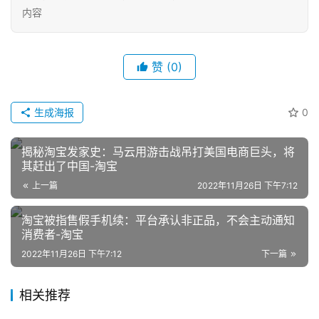
内容
赞
(0)
生成海报
0
网
店
揭秘淘宝发家史：马云用游击战吊打美国电商巨头，将
运
其赶出了中国-淘宝
营
上一篇
2022年11月26日 下午7:12
淘宝被指售假手机续：平台承认非正品，不会主动通知
跨
消费者-淘宝
境
电
2022年11月26日 下午7:12
下一篇
商
相关推荐
登录
注册
自