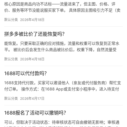
核心原因是商品内功不达标——流量进来了，但主图、价格、评
价、服务等环节没能说服买家下单。 具体原因主图吸引力不足（卖
点不清、画质差）；价格高于竞品或促销不明显；基础销量低、好
默认分类
2026年4月18日
评少、…
拼多多被比价了还能恢复吗？
能恢复。只要采取正确的应对措施，流量和权重可以恢复到正常水
平。 被比价后会发生什么商品被比价后，权重下降，自然流量受
限，活动报名受阻，付费推广效果也会打折扣。系统每小时抓取全
默认分类
2026年4月18日
网价格…
1688可以代付款吗？
1688支持代付款，买家可以邀请他人（亲友或代付服务商）帮忙支
付订单。 操作方式：在1688 App或支付宝小程序中，进入待支付
订单详情页，点击“请他人代付”或“找朋友帮忙付”，生…
默认分类
2026年4月17日
1688报名了活动可以撤销吗？
可以，但取决于活动状态：待审核状态可自由撤销无影响；审核通