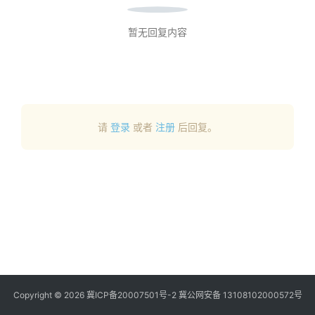
商
登录
注册
暂无回复内容
自
媒
体
社
请
登录
或者
注册
后回复。
区
Copyright © 2026
冀ICP备20007501号-2
冀公网安备 13108102000572号