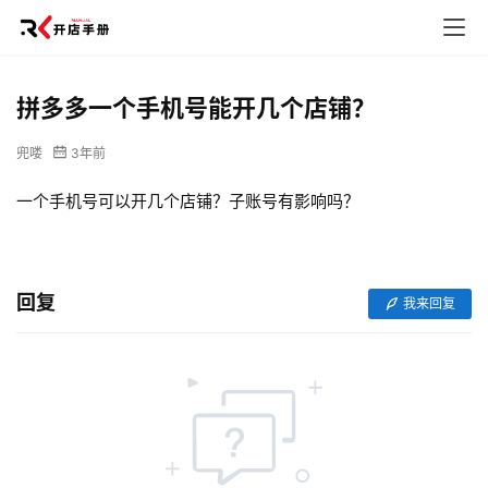
拼多多一个手机号能开几个店铺？
兜喽
3年前
一个手机号可以开几个店铺？子账号有影响吗？
网
回复
我来回复
店
运
营
跨
境
电