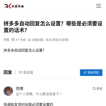
拼多多自动回复怎么设置？哪些是必须要设
置的话术？
兜喽
4个月前
店铺问题（多多/淘宝/抖店等）
拼多多自动回复怎么设置？
网
店
回复
运
共1条回复
我来回复
营
兜喽
评论
跨
这个人很懒，什么都没有留下～
境
电
快递和发货时间是必须要设置的