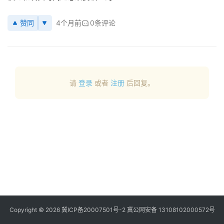
商
登录
注册
赞同
4个月前
0条评论
自
媒
体
社
请
登录
或者
注册
后回复。
区
Copyright © 2026
冀ICP备20007501号-2
冀公网安备 13108102000572号