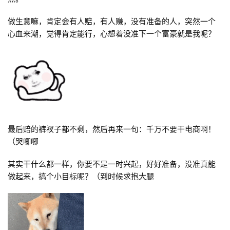
做生意嘛，肯定会有人赔，有人赚，没有准备的人，突然一个
心血来潮，觉得肯定能行，心想着没准下一个富豪就是我呢？
网
店
运
营
最后赔的裤衩子都不剩，然后再来一句：千万不要干电商啊！
跨
（哭唧唧
境
其实干什么都一样，你要不是一时兴起，好好准备，没准真能
电
做起来，搞个小目标呢？（到时候求抱大腿
商
登录
注册
自
媒