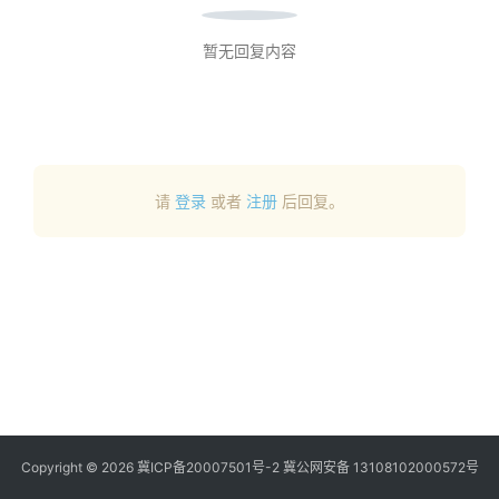
商
登录
注册
暂无回复内容
自
媒
体
社
请
登录
或者
注册
后回复。
区
Copyright © 2026
冀ICP备20007501号-2
冀公网安备 13108102000572号