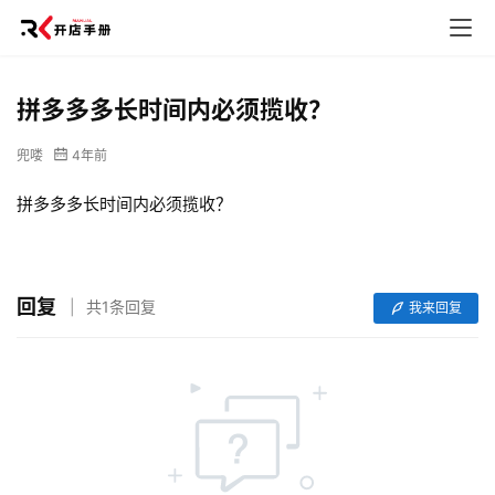
拼多多多长时间内必须揽收？
兜喽
4年前
拼多多多长时间内必须揽收？
网
回复
共1条回复
我来回复
店
运
营
跨
境
电