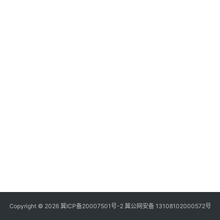
商
登录
注册
自
媒
体
社
区
Copyright © 2026
冀ICP备20007501号-2
冀公网安备 13108102000572号