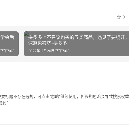
0
？学会后
拼多多上不建议购买的五类商品，遇见了要绕开
深避免被坑-拼多多
 下午7:08
2022年11月26日 下午7:08
要标题不存在违规，可点击“忽略”继续使用，但长期忽略会导致搜索权
到“…