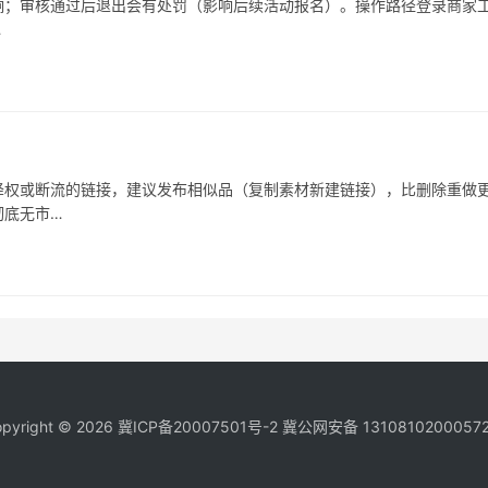
响；审核通过后退出会有处罚（影响后续活动报名）。操作路径登录商家
…
被降权或断流的链接，建议发布相似品（复制素材新建链接），比删除重做
彻底无市…
pyright © 2026
冀ICP备20007501号-2
冀公网安备 1310810200057