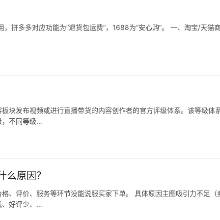
拼多多对应功能为“退货包运费”，1688为“安心购”。 一、淘宝/天猫
容板块发布视频或进行直播带货的内容创作者的官方评级体系。该等级体
级，不同等级…
什么原因？
格、评价、服务等环节没能说服买家下单。 具体原因主图吸引力不足（
低、好评少、…