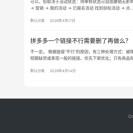
可以，但取决于活动状态：待审核状态可自由撤销无影
→ 营销 → 我的活动 → 已报名活动 找到目标活动 → 点
默认分类
2026年4月17日
拼多多一个链接不行需要删了再做么？
不一定。 根据链接“不行”的原因，有三种处理方式：
短期缺货或表现一般的链接，优先下架优化；只有商品
默认分类
2026年4月14日
Co