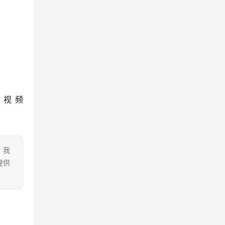
瓜视频
。我
提供