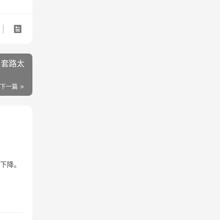
，套路太
下一篇
重下降。