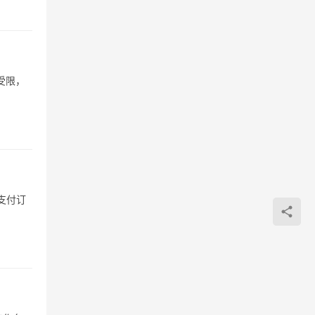
受限，
支付订