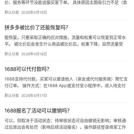
价、服务等环节没能说服买家下单。 具体原因主图吸引力不足（卖
点不清、画质差）；价格高于竞品或促销不明显；基础销量低、好
默认分类
2026年4月18日
评少、…
拼多多被比价了还能恢复吗？
能恢复。只要采取正确的应对措施，流量和权重可以恢复到正常水
平。 被比价后会发生什么商品被比价后，权重下降，自然流量受
限，活动报名受阻，付费推广效果也会打折扣。系统每小时抓取全
默认分类
2026年4月18日
网价格…
1688可以代付款吗？
1688支持代付款，买家可以邀请他人（亲友或代付服务商）帮忙支
付订单。 操作方式：在1688 App或支付宝小程序中，进入待支付
订单详情页，点击“请他人代付”或“找朋友帮忙付”，生…
默认分类
2026年4月17日
1688报名了活动可以撤销吗？
可以，但取决于活动状态：待审核状态可自由撤销无影响；审核通
过后退出会有处罚（影响后续活动报名）。操作路径登录商家工作
台 → 营销 → 我的活动 → 已报名活动 找到目标活动 → 点…