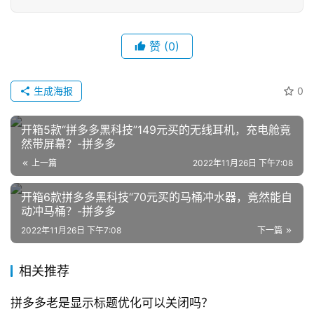
赞
(0)
生成海报
0
网
开箱5款“拼多多黑科技”149元买的无线耳机，充电舱竟
店
然带屏幕？-拼多多
运
上一篇
2022年11月26日 下午7:08
营
开箱6款拼多多黑科技“70元买的马桶冲水器，竟然能自
跨
动冲马桶？-拼多多
境
2022年11月26日 下午7:08
下一篇
电
商
相关推荐
登录
注册
自
拼多多老是显示标题优化可以关闭吗？
媒