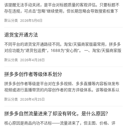
该提醒无法手动关闭，是平台对标题质量的客观评估。只要标题不
体
存在违规，可点击“忽略”继续使用，但长期忽略会导致搜索权重下
降。 可操作方法： 点击忽略（保留原标题）：在商品列表页找到“…
默认分类
2026年5月6日
社
区
退货宝开通方法
不同平台的退货宝开通路径不同。淘宝/天猫商家版最常用，拼多多
对应功能为“退货包运费”，1688为“安心购”。 一、淘宝/天猫商家版
（最常用） 路径：千牛卖家中心 → 金融 → 保障…
默认分类
2026年4月28日
拼多多创作者等级体系划分
拼多多创作者等级是平台对在多多视频、多多直播等内容板块发布
视频或进行直播带货的内容创作者的官方评级体系。该等级体系以
创作者在站内外的粉丝数量为核心依据，划分出多个等级层级，不
默认分类
2026年4月25日
同等级…
拼多多自然流量进来了却没有转化，是什么原因？
核心原因是商品内功不达标——流量进来了，但主图、价格、评