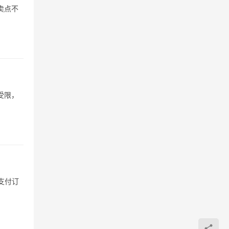
卖点不
受限，
支付订