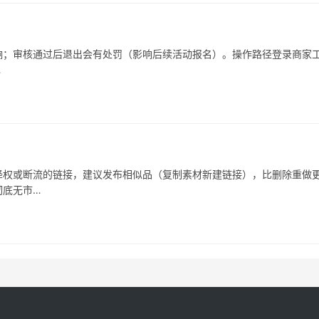
响；审核通过后退出会有处罚（影响后续活动报名）。操作路径登录商家
…
被降权或断流的链接，建议发布相似品（复制素材新建链接），比删除重做
彻底无市…