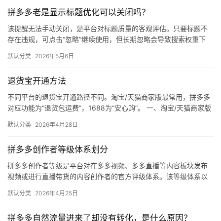
运
拼多多老是显示标题优化可以关闭吗？
营
该提醒无法手动关闭，是平台对标题质量的客观评估。只要标题不
存在违规，可点击“忽略”继续使用，但长期忽略会导致搜索权重下
跨
降。 可操作方法： 点击忽略（保留原标题）：在商品列表页找到“…
默认分类
2026年5月6日
境
电
退货宝开通方法
商
不同平台的退货宝开通路径不同。淘宝/天猫商家版最常用，拼多多
登录
注册
自
对应功能为“退货包运费”，1688为“安心购”。 一、淘宝/天猫商家版
（最常用） 路径：千牛卖家中心 → 金融 → 保障…
媒
默认分类
2026年4月28日
体
拼多多创作者等级体系划分
社
拼多多创作者等级是平台对在多多视频、多多直播等内容板块发布
区
视频或进行直播带货的内容创作者的官方评级体系。该等级体系以
创作者在站内外的粉丝数量为核心依据，划分出多个等级层级，不
默认分类
2026年4月25日
同等级…
拼多多自然流量进来了却没有转化，是什么原因？