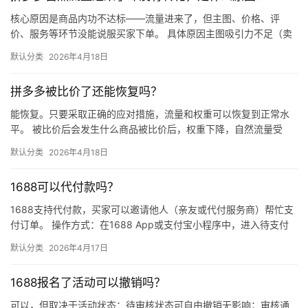
核心原因是商品内功不达标——流量进来了，但主图、价格、评
价、服务等环节没能说服买家下单。 具体原因主图吸引力不足（卖
点不清、画质差）；价格高于竞品或促销不明显；基础销量低、好
默认分类
2026年4月18日
评少、…
拼多多被比价了还能恢复吗？
能恢复。只要采取正确的应对措施，流量和权重可以恢复到正常水
平。 被比价后会发生什么商品被比价后，权重下降，自然流量受
限，活动报名受阻，付费推广效果也会打折扣。系统每小时抓取全
默认分类
2026年4月18日
网价格…
1688可以代付款吗？
1688支持代付款，买家可以邀请他人（亲友或代付服务商）帮忙支
付订单。 操作方式：在1688 App或支付宝小程序中，进入待支付
订单详情页，点击“请他人代付”或“找朋友帮忙付”，生…
默认分类
2026年4月17日
1688报名了活动可以撤销吗？
可以，但取决于活动状态：待审核状态可自由撤销无影响；审核通