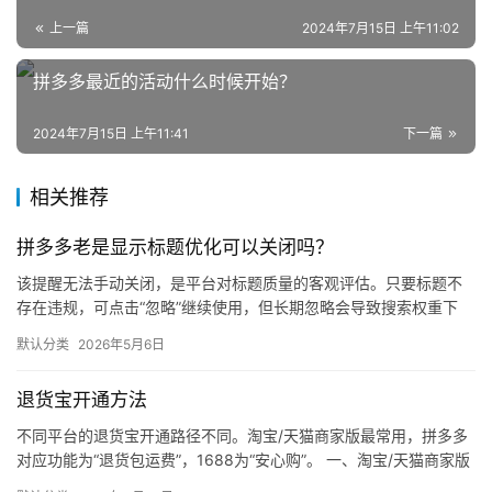
电
上一篇
2024年7月15日 上午11:02
商
拼多多最近的活动什么时候开始？
登录
注册
自
媒
2024年7月15日 上午11:41
下一篇
体
相关推荐
社
区
拼多多老是显示标题优化可以关闭吗？
该提醒无法手动关闭，是平台对标题质量的客观评估。只要标题不
存在违规，可点击“忽略”继续使用，但长期忽略会导致搜索权重下
降。 可操作方法： 点击忽略（保留原标题）：在商品列表页找到“…
默认分类
2026年5月6日
退货宝开通方法
不同平台的退货宝开通路径不同。淘宝/天猫商家版最常用，拼多多
对应功能为“退货包运费”，1688为“安心购”。 一、淘宝/天猫商家版
（最常用） 路径：千牛卖家中心 → 金融 → 保障…