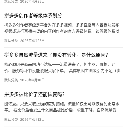
默认分类
2026年4月28日
拼多多创作者等级体系划分
拼多多创作者等级是平台对在多多视频、多多直播等内容板块发布
视频或进行直播带货的内容创作者的官方评级体系。该等级体系以
创作者在站内外的粉丝数量为核心依据，划分出多个等级层级，不
默认分类
2026年4月25日
同等级…
拼多多自然流量进来了却没有转化，是什么原因？
核心原因是商品内功不达标——流量进来了，但主图、价格、评
价、服务等环节没能说服买家下单。 具体原因主图吸引力不足（卖
点不清、画质差）；价格高于竞品或促销不明显；基础销量低、好
默认分类
2026年4月18日
评少、…
拼多多被比价了还能恢复吗？
能恢复。只要采取正确的应对措施，流量和权重可以恢复到正常水
平。 被比价后会发生什么商品被比价后，权重下降，自然流量受
限，活动报名受阻，付费推广效果也会打折扣。系统每小时抓取全
默认分类
2026年4月18日
网价格…