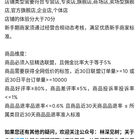
店铺类型需要符合专营店,专卖店,旗舰店,商场店,卖场型旗舰
店,官方旗舰店,企业店,个体店
店铺的体验分大于70分
新手期商家须通过经营合规动态考核，满足优质新手商家标
准。
商品维度：
商品必须入驻精选联盟，且佣金比率大于等于5%
商品需要获得全网低价的标签，近30日联盟订单量>=10 或
近30日平台订单量>=10000
商品好评率≥80%，商品差评率≤5%，商品投诉率投诉率
<=1%
商品品退率品退率<=0.6% 且商品近30天商品品退率 ≤ 所
属类目近30天商品品退率准入标准
如果您还有其他的疑问，欢迎关注公众号：林深见树；关于