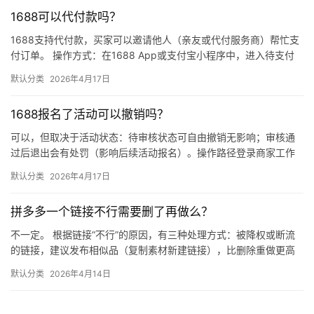
1688可以代付款吗？
1688支持代付款，买家可以邀请他人（亲友或代付服务商）帮忙支
付订单。 操作方式：在1688 App或支付宝小程序中，进入待支付
订单详情页，点击“请他人代付”或“找朋友帮忙付”，生…
默认分类
2026年4月17日
1688报名了活动可以撤销吗？
可以，但取决于活动状态：待审核状态可自由撤销无影响；审核通
过后退出会有处罚（影响后续活动报名）。操作路径登录商家工作
台 → 营销 → 我的活动 → 已报名活动 找到目标活动 → 点…
默认分类
2026年4月17日
拼多多一个链接不行需要删了再做么？
不一定。 根据链接“不行”的原因，有三种处理方式：被降权或断流
的链接，建议发布相似品（复制素材新建链接），比删除重做更高
效；短期缺货或表现一般的链接，优先下架优化；只有商品彻底无
默认分类
2026年4月14日
市…