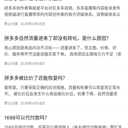
拼多多创作者等级是平台对在多多视频、多多直播等内容板块发布
视频或进行直播带货的内容创作者的官方评级体系。该等级体系以
创作者在站内外的粉丝数量为核心依据，划分出多个等级层级，不
默认分类
2026年4月25日
同等级…
拼多多自然流量进来了却没有转化，是什么原因？
核心原因是商品内功不达标——流量进来了，但主图、价格、评
价、服务等环节没能说服买家下单。 具体原因主图吸引力不足（卖
点不清、画质差）；价格高于竞品或促销不明显；基础销量低、好
默认分类
2026年4月18日
评少、…
拼多多被比价了还能恢复吗？
能恢复。只要采取正确的应对措施，流量和权重可以恢复到正常水
平。 被比价后会发生什么商品被比价后，权重下降，自然流量受
限，活动报名受阻，付费推广效果也会打折扣。系统每小时抓取全
默认分类
2026年4月18日
网价格…
1688可以代付款吗？
1688支持代付款，买家可以邀请他人（亲友或代付服务商）帮忙支