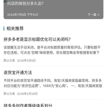
商
抖店的体验分多久出？
登录
注册
2024年7月9日 下午5:57
下一篇
自
媒
体
相关推荐
拼多多老是显示标题优化可以关闭吗？
社
区
该提醒无法手动关闭，是平台对标题质量的客观评估。只要标题不
存在违规，可点击“忽略”继续使用，但长期忽略会导致搜索权重下
降。 可操作方法： 点击忽略（保留原标题）：在商品列表页找到“…
默认分类
2026年5月6日
退货宝开通方法
不同平台的退货宝开通路径不同。淘宝/天猫商家版最常用，拼多多
对应功能为“退货包运费”，1688为“安心购”。 一、淘宝/天猫商家版
（最常用） 路径：千牛卖家中心 → 金融 → 保障…
默认分类
2026年4月28日
拼多多创作者等级体系划分