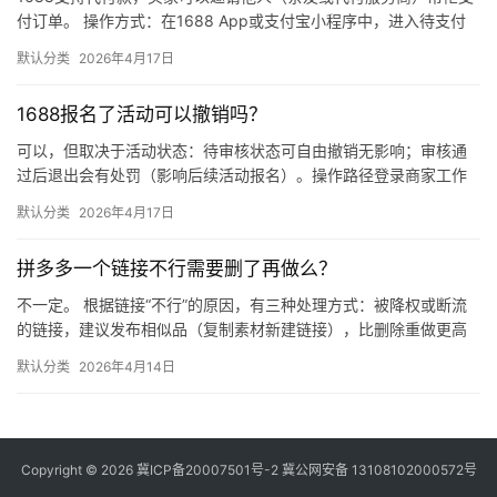
付订单。 操作方式：在1688 App或支付宝小程序中，进入待支付
订单详情页，点击“请他人代付”或“找朋友帮忙付”，生…
默认分类
2026年4月17日
1688报名了活动可以撤销吗？
可以，但取决于活动状态：待审核状态可自由撤销无影响；审核通
过后退出会有处罚（影响后续活动报名）。操作路径登录商家工作
台 → 营销 → 我的活动 → 已报名活动 找到目标活动 → 点…
默认分类
2026年4月17日
拼多多一个链接不行需要删了再做么？
不一定。 根据链接“不行”的原因，有三种处理方式：被降权或断流
的链接，建议发布相似品（复制素材新建链接），比删除重做更高
效；短期缺货或表现一般的链接，优先下架优化；只有商品彻底无
默认分类
2026年4月14日
市…
Copyright © 2026
冀ICP备20007501号-2
冀公网安备 13108102000572号