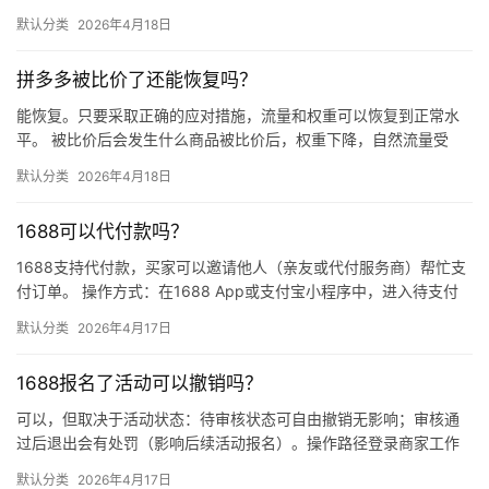
点不清、画质差）；价格高于竞品或促销不明显；基础销量低、好
默认分类
2026年4月18日
评少、…
拼多多被比价了还能恢复吗？
能恢复。只要采取正确的应对措施，流量和权重可以恢复到正常水
平。 被比价后会发生什么商品被比价后，权重下降，自然流量受
限，活动报名受阻，付费推广效果也会打折扣。系统每小时抓取全
默认分类
2026年4月18日
网价格…
1688可以代付款吗？
1688支持代付款，买家可以邀请他人（亲友或代付服务商）帮忙支
付订单。 操作方式：在1688 App或支付宝小程序中，进入待支付
订单详情页，点击“请他人代付”或“找朋友帮忙付”，生…
默认分类
2026年4月17日
1688报名了活动可以撤销吗？
可以，但取决于活动状态：待审核状态可自由撤销无影响；审核通
过后退出会有处罚（影响后续活动报名）。操作路径登录商家工作
台 → 营销 → 我的活动 → 已报名活动 找到目标活动 → 点…
默认分类
2026年4月17日