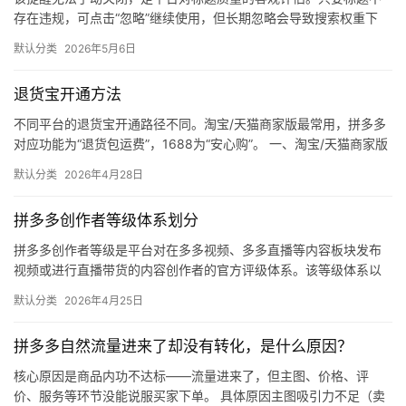
体
存在违规，可点击“忽略”继续使用，但长期忽略会导致搜索权重下
降。 可操作方法： 点击忽略（保留原标题）：在商品列表页找到“…
默认分类
2026年5月6日
社
区
退货宝开通方法
不同平台的退货宝开通路径不同。淘宝/天猫商家版最常用，拼多多
对应功能为“退货包运费”，1688为“安心购”。 一、淘宝/天猫商家版
（最常用） 路径：千牛卖家中心 → 金融 → 保障…
默认分类
2026年4月28日
拼多多创作者等级体系划分
拼多多创作者等级是平台对在多多视频、多多直播等内容板块发布
视频或进行直播带货的内容创作者的官方评级体系。该等级体系以
创作者在站内外的粉丝数量为核心依据，划分出多个等级层级，不
默认分类
2026年4月25日
同等级…
拼多多自然流量进来了却没有转化，是什么原因？
核心原因是商品内功不达标——流量进来了，但主图、价格、评
价、服务等环节没能说服买家下单。 具体原因主图吸引力不足（卖