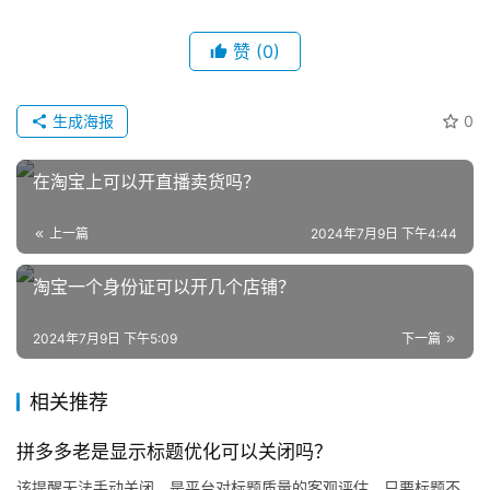
赞
(0)
生成海报
0
网
在淘宝上可以开直播卖货吗？
店
运
上一篇
2024年7月9日 下午4:44
营
淘宝一个身份证可以开几个店铺？
跨
境
2024年7月9日 下午5:09
下一篇
电
商
相关推荐
登录
注册
拼多多老是显示标题优化可以关闭吗？
自
媒
该提醒无法手动关闭，是平台对标题质量的客观评估。只要标题不