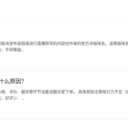
容板块发布视频或进行直播带货的内容创作者的官方评级体系。该等级体
级，不同等级…
什么原因？
格、评价、服务等环节没能说服买家下单。 具体原因主图吸引力不足（
低、好评少、…