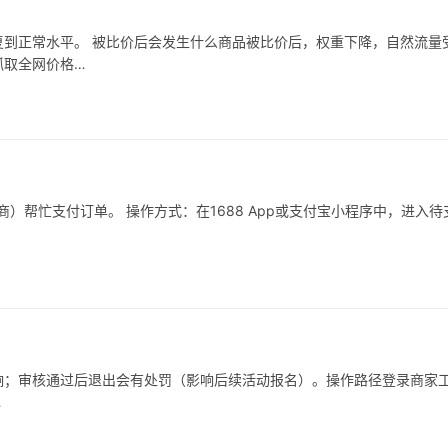
到正常水平。 被比价后会发生什么商品被比价后，权重下降，自然流量
抓取全网价格…
）帮忙支付订单。 操作方式：在1688 App或支付宝小程序中，进入待
响；审核通过后退出会有处罚（影响后续活动报名）。操作路径登录商家
…