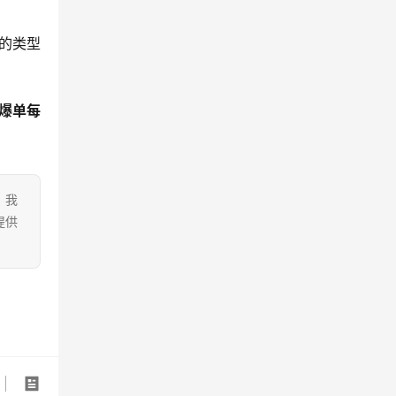
的类型
爆单每
。我
提供