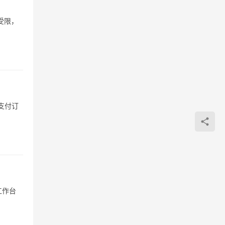
受限，
支付订
工作台