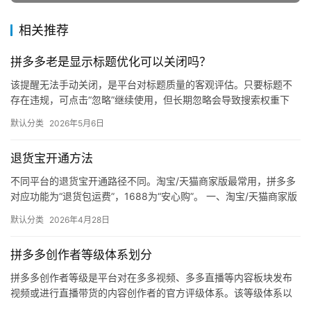
登录
注册
自
相关推荐
媒
体
拼多多老是显示标题优化可以关闭吗？
该提醒无法手动关闭，是平台对标题质量的客观评估。只要标题不
社
存在违规，可点击“忽略”继续使用，但长期忽略会导致搜索权重下
区
降。 可操作方法： 点击忽略（保留原标题）：在商品列表页找到“…
默认分类
2026年5月6日
退货宝开通方法
不同平台的退货宝开通路径不同。淘宝/天猫商家版最常用，拼多多
对应功能为“退货包运费”，1688为“安心购”。 一、淘宝/天猫商家版
（最常用） 路径：千牛卖家中心 → 金融 → 保障…
默认分类
2026年4月28日
拼多多创作者等级体系划分
拼多多创作者等级是平台对在多多视频、多多直播等内容板块发布
视频或进行直播带货的内容创作者的官方评级体系。该等级体系以
创作者在站内外的粉丝数量为核心依据，划分出多个等级层级，不