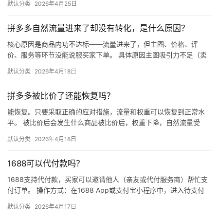
默认分类
2026年4月25日
同等级…
拼多多自然流量进来了却没有转化，是什么原因？
核心原因是商品内功不达标——流量进来了，但主图、价格、评
价、服务等环节没能说服买家下单。 具体原因主图吸引力不足（卖
点不清、画质差）；价格高于竞品或促销不明显；基础销量低、好
默认分类
2026年4月18日
评少、…
拼多多被比价了还能恢复吗？
能恢复。只要采取正确的应对措施，流量和权重可以恢复到正常水
平。 被比价后会发生什么商品被比价后，权重下降，自然流量受
限，活动报名受阻，付费推广效果也会打折扣。系统每小时抓取全
默认分类
2026年4月18日
网价格…
1688可以代付款吗？
1688支持代付款，买家可以邀请他人（亲友或代付服务商）帮忙支
付订单。 操作方式：在1688 App或支付宝小程序中，进入待支付
订单详情页，点击“请他人代付”或“找朋友帮忙付”，生…
默认分类
2026年4月17日