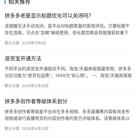
相关推荐
自
媒
拼多多老是显示标题优化可以关闭吗？
体
该提醒无法手动关闭，是平台对标题质量的客观评估。只要标题不
存在违规，可点击“忽略”继续使用，但长期忽略会导致搜索权重下
社
降。 可操作方法： 点击忽略（保留原标题）：在商品列表页找到“…
区
默认分类
2026年5月6日
退货宝开通方法
不同平台的退货宝开通路径不同。淘宝/天猫商家版最常用，拼多多
对应功能为“退货包运费”，1688为“安心购”。 一、淘宝/天猫商家版
（最常用） 路径：千牛卖家中心 → 金融 → 保障…
默认分类
2026年4月28日
拼多多创作者等级体系划分
拼多多创作者等级是平台对在多多视频、多多直播等内容板块发布
视频或进行直播带货的内容创作者的官方评级体系。该等级体系以
创作者在站内外的粉丝数量为核心依据，划分出多个等级层级，不
默认分类
2026年4月25日
同等级…