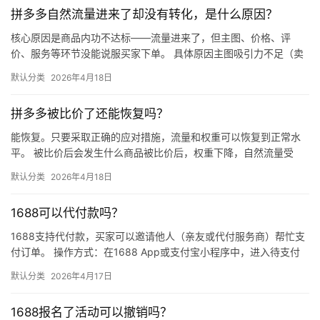
拼多多自然流量进来了却没有转化，是什么原因？
核心原因是商品内功不达标——流量进来了，但主图、价格、评
价、服务等环节没能说服买家下单。 具体原因主图吸引力不足（卖
点不清、画质差）；价格高于竞品或促销不明显；基础销量低、好
默认分类
2026年4月18日
评少、…
拼多多被比价了还能恢复吗？
能恢复。只要采取正确的应对措施，流量和权重可以恢复到正常水
平。 被比价后会发生什么商品被比价后，权重下降，自然流量受
限，活动报名受阻，付费推广效果也会打折扣。系统每小时抓取全
默认分类
2026年4月18日
网价格…
1688可以代付款吗？
1688支持代付款，买家可以邀请他人（亲友或代付服务商）帮忙支
付订单。 操作方式：在1688 App或支付宝小程序中，进入待支付
订单详情页，点击“请他人代付”或“找朋友帮忙付”，生…
默认分类
2026年4月17日
1688报名了活动可以撤销吗？