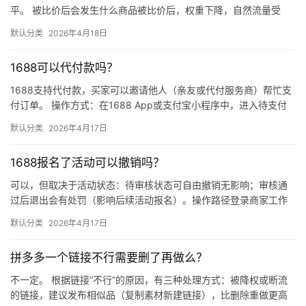
平。 被比价后会发生什么商品被比价后，权重下降，自然流量受
限，活动报名受阻，付费推广效果也会打折扣。系统每小时抓取全
默认分类
2026年4月18日
网价格…
1688可以代付款吗？
1688支持代付款，买家可以邀请他人（亲友或代付服务商）帮忙支
付订单。 操作方式：在1688 App或支付宝小程序中，进入待支付
订单详情页，点击“请他人代付”或“找朋友帮忙付”，生…
默认分类
2026年4月17日
1688报名了活动可以撤销吗？
可以，但取决于活动状态：待审核状态可自由撤销无影响；审核通
过后退出会有处罚（影响后续活动报名）。操作路径登录商家工作
台 → 营销 → 我的活动 → 已报名活动 找到目标活动 → 点…
默认分类
2026年4月17日
拼多多一个链接不行需要删了再做么？
不一定。 根据链接“不行”的原因，有三种处理方式：被降权或断流
的链接，建议发布相似品（复制素材新建链接），比删除重做更高