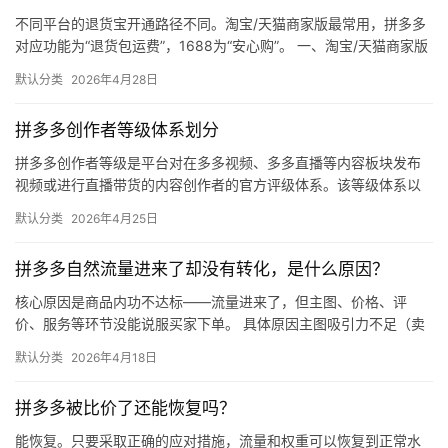
社
不同平台的退货宝开通路径不同。淘宝/天猫商家版最常用，拼多多
区
对应功能为“退货包运费”，1688为“安心购”。 一、淘宝/天猫商家版
（最常用） 路径：千牛卖家中心 → 金融 → 保障…
默认分类
2026年4月28日
拼多多创作者等级体系划分
拼多多创作者等级是平台对在多多视频、多多直播等内容板块发布
视频或进行直播带货的内容创作者的官方评级体系。该等级体系以
创作者在站内外的粉丝数量为核心依据，划分出多个等级层级，不
默认分类
2026年4月25日
同等级…
拼多多自然流量进来了却没有转化，是什么原因？
核心原因是商品内功不达标——流量进来了，但主图、价格、评
价、服务等环节没能说服买家下单。 具体原因主图吸引力不足（卖
点不清、画质差）；价格高于竞品或促销不明显；基础销量低、好
默认分类
2026年4月18日
评少、…
拼多多被比价了还能恢复吗？
能恢复。只要采取正确的应对措施，流量和权重可以恢复到正常水