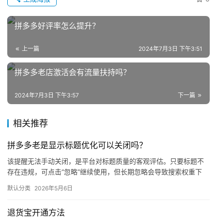
拼多多好评率怎么提升？
网
上一篇
2024年7月3日 下午3:51
店
拼多多老店激活会有流量扶持吗？
运
营
2024年7月3日 下午3:57
下一篇
跨
境
相关推荐
电
拼多多老是显示标题优化可以关闭吗？
商
该提醒无法手动关闭，是平台对标题质量的客观评估。只要标题不
登录
注册
存在违规，可点击“忽略”继续使用，但长期忽略会导致搜索权重下
自
降。 可操作方法： 点击忽略（保留原标题）：在商品列表页找到“…
媒
默认分类
2026年5月6日
体
退货宝开通方法