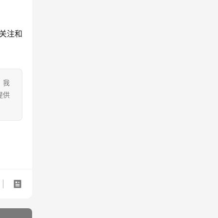
。
关注和
。我
提供