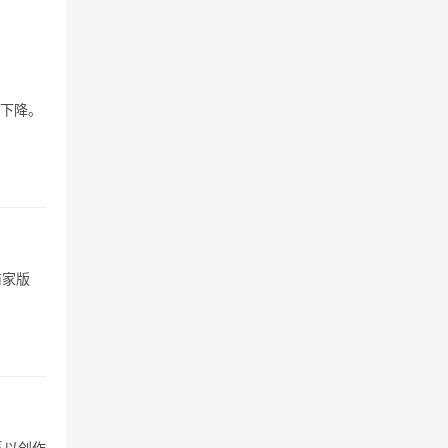
重下降。
商家版
系以创作