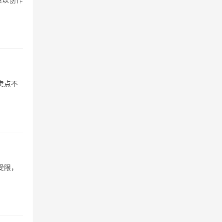
卖点不
受限，