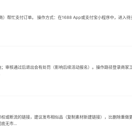
）帮忙支付订单。 操作方式：在1688 App或支付宝小程序中，进入待
响；审核通过后退出会有处罚（影响后续活动报名）。操作路径登录商家
…
被降权或断流的链接，建议发布相似品（复制素材新建链接），比删除重做
彻底无市…