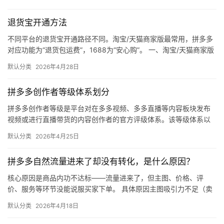
社
退货宝开通方法
区
不同平台的退货宝开通路径不同。淘宝/天猫商家版最常用，拼多多
对应功能为“退货包运费”，1688为“安心购”。 一、淘宝/天猫商家版
（最常用） 路径：千牛卖家中心 → 金融 → 保障…
默认分类
2026年4月28日
拼多多创作者等级体系划分
拼多多创作者等级是平台对在多多视频、多多直播等内容板块发布
视频或进行直播带货的内容创作者的官方评级体系。该等级体系以
创作者在站内外的粉丝数量为核心依据，划分出多个等级层级，不
默认分类
2026年4月25日
同等级…
拼多多自然流量进来了却没有转化，是什么原因？
核心原因是商品内功不达标——流量进来了，但主图、价格、评
价、服务等环节没能说服买家下单。 具体原因主图吸引力不足（卖
点不清、画质差）；价格高于竞品或促销不明显；基础销量低、好
默认分类
2026年4月18日
评少、…