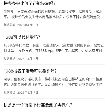
拼多多被比价了还能恢复吗？
能恢复。只要采取正确的应对措施，流量和权重可以恢复到正常水
平。 被比价后会发生什么商品被比价后，权重下降，自然流量受
限，活动报名受阻，付费推广效果也会打折扣。系统每小时抓取全
默认分类
2026年4月18日
网价格…
1688可以代付款吗？
1688支持代付款，买家可以邀请他人（亲友或代付服务商）帮忙支
付订单。 操作方式：在1688 App或支付宝小程序中，进入待支付
订单详情页，点击“请他人代付”或“找朋友帮忙付”，生…
默认分类
2026年4月17日
1688报名了活动可以撤销吗？
可以，但取决于活动状态：待审核状态可自由撤销无影响；审核通
过后退出会有处罚（影响后续活动报名）。操作路径登录商家工作
台 → 营销 → 我的活动 → 已报名活动 找到目标活动 → 点…
默认分类
2026年4月17日
拼多多一个链接不行需要删了再做么？