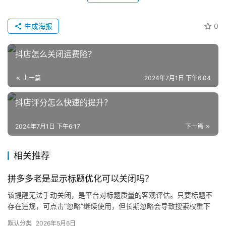
生成海报
0
抖店怎么关闭运费险？
网
店
上一篇
2024年7月1日 下午6:04
运
营
抖店评分怎么快速的提升？
2024年7月1日 下午6:17
下一篇
跨
境
电
相关推荐
商
拼多多老是显示标题优化可以关闭吗？
登录
注册
自
该提醒无法手动关闭，是平台对标题质量的客观评估。只要标题不
媒
存在违规，可点击“忽略”继续使用，但长期忽略会导致搜索权重下
降。 可操作方法： 点击忽略（保留原标题）：在商品列表页找到“…
体
默认分类
2026年5月6日