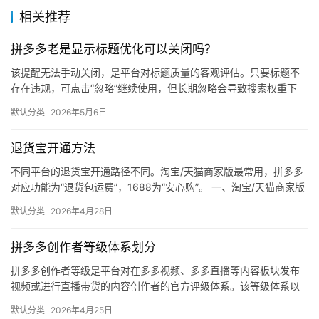
自
相关推荐
媒
体
拼多多老是显示标题优化可以关闭吗？
该提醒无法手动关闭，是平台对标题质量的客观评估。只要标题不
社
存在违规，可点击“忽略”继续使用，但长期忽略会导致搜索权重下
区
降。 可操作方法： 点击忽略（保留原标题）：在商品列表页找到“…
默认分类
2026年5月6日
退货宝开通方法
不同平台的退货宝开通路径不同。淘宝/天猫商家版最常用，拼多多
对应功能为“退货包运费”，1688为“安心购”。 一、淘宝/天猫商家版
（最常用） 路径：千牛卖家中心 → 金融 → 保障…
默认分类
2026年4月28日
拼多多创作者等级体系划分
拼多多创作者等级是平台对在多多视频、多多直播等内容板块发布
视频或进行直播带货的内容创作者的官方评级体系。该等级体系以
创作者在站内外的粉丝数量为核心依据，划分出多个等级层级，不
默认分类
2026年4月25日
同等级…