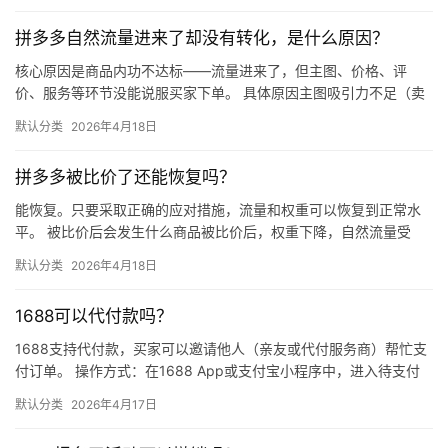
拼多多自然流量进来了却没有转化，是什么原因？
核心原因是商品内功不达标——流量进来了，但主图、价格、评
价、服务等环节没能说服买家下单。 具体原因主图吸引力不足（卖
点不清、画质差）；价格高于竞品或促销不明显；基础销量低、好
默认分类
2026年4月18日
评少、…
拼多多被比价了还能恢复吗？
能恢复。只要采取正确的应对措施，流量和权重可以恢复到正常水
平。 被比价后会发生什么商品被比价后，权重下降，自然流量受
限，活动报名受阻，付费推广效果也会打折扣。系统每小时抓取全
默认分类
2026年4月18日
网价格…
1688可以代付款吗？
1688支持代付款，买家可以邀请他人（亲友或代付服务商）帮忙支
付订单。 操作方式：在1688 App或支付宝小程序中，进入待支付
订单详情页，点击“请他人代付”或“找朋友帮忙付”，生…
默认分类
2026年4月17日