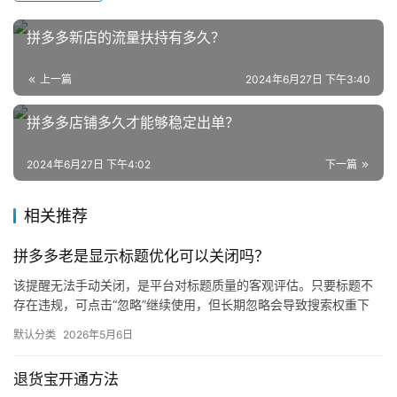
跨
境
拼多多新店的流量扶持有多久？
电
商
上一篇
2024年6月27日 下午3:40
登录
注册
自
拼多多店铺多久才能够稳定出单？
媒
体
2024年6月27日 下午4:02
下一篇
社
相关推荐
区
拼多多老是显示标题优化可以关闭吗？
该提醒无法手动关闭，是平台对标题质量的客观评估。只要标题不
存在违规，可点击“忽略”继续使用，但长期忽略会导致搜索权重下
降。 可操作方法： 点击忽略（保留原标题）：在商品列表页找到“…
默认分类
2026年5月6日
退货宝开通方法