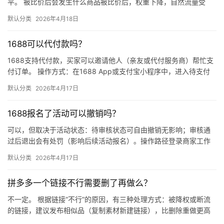
平。 被比价后会发生什么商品被比价后，权重下降，自然流量受
限，活动报名受阻，付费推广效果也会打折扣。系统每小时抓取全
默认分类
2026年4月18日
网价格…
1688可以代付款吗？
1688支持代付款，买家可以邀请他人（亲友或代付服务商）帮忙支
付订单。 操作方式：在1688 App或支付宝小程序中，进入待支付
订单详情页，点击“请他人代付”或“找朋友帮忙付”，生…
默认分类
2026年4月17日
1688报名了活动可以撤销吗？
可以，但取决于活动状态：待审核状态可自由撤销无影响；审核通
过后退出会有处罚（影响后续活动报名）。操作路径登录商家工作
台 → 营销 → 我的活动 → 已报名活动 找到目标活动 → 点…
默认分类
2026年4月17日
拼多多一个链接不行需要删了再做么？
不一定。 根据链接“不行”的原因，有三种处理方式：被降权或断流
的链接，建议发布相似品（复制素材新建链接），比删除重做更高
效；短期缺货或表现一般的链接，优先下架优化；只有商品彻底无