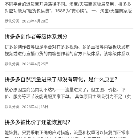
不同平台的退货宝开通路径不同。淘宝/天猫商家版最常用，拼多多
对应功能为“退货包运费”，1688为“安心购”。 一、淘宝/天猫商家版
（最常用） 路径：千牛卖家中心 → 金融 → 保障…
默认分类
2026年4月28日
拼多多创作者等级体系划分
拼多多创作者等级是平台对在多多视频、多多直播等内容板块发布
视频或进行直播带货的内容创作者的官方评级体系。该等级体系以
创作者在站内外的粉丝数量为核心依据，划分出多个等级层级，不
默认分类
2026年4月25日
同等级…
拼多多自然流量进来了却没有转化，是什么原因？
核心原因是商品内功不达标——流量进来了，但主图、价格、评
价、服务等环节没能说服买家下单。 具体原因主图吸引力不足（卖
点不清、画质差）；价格高于竞品或促销不明显；基础销量低、好
默认分类
2026年4月18日
评少、…
拼多多被比价了还能恢复吗？
能恢复。只要采取正确的应对措施，流量和权重可以恢复到正常水