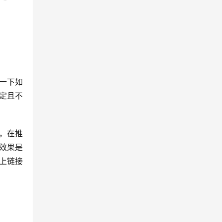
一下如
定且不
，在推
效果是
上链接
。