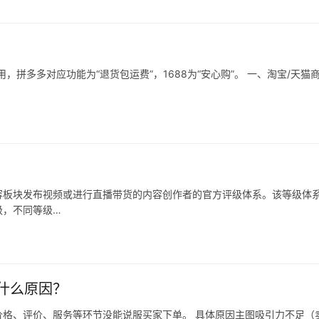
拼多多对应功能为“退货包运费”，1688为“安心购”。 一、淘宝/天猫
容板块发布视频或进行直播带货的内容创作者的官方评级体系。该等级体
级，不同等级…
什么原因？
格、评价、服务等环节没能说服买家下单。 具体原因主图吸引力不足（