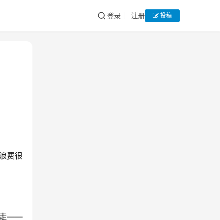
登录
注册
投稿
浪费很
走——