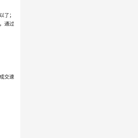
以了；
，通过
成交速