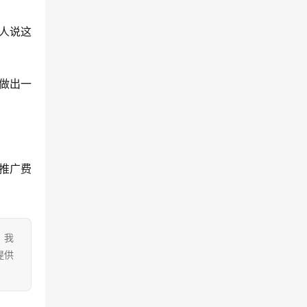
人说这
做出一
推广费
。我
提供