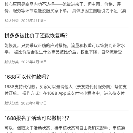
核心原因是商品内功不达标——流量进来了，但主图、价格、评
价、服务等环节没能说服买家下单。 具体原因主图吸引力不足（卖
点不清、画质差）；价格高于竞品或促销不明显；基础销量低、好
默认分类
2026年4月18日
评少、…
拼多多被比价了还能恢复吗？
能恢复。只要采取正确的应对措施，流量和权重可以恢复到正常水
平。 被比价后会发生什么商品被比价后，权重下降，自然流量受
限，活动报名受阻，付费推广效果也会打折扣。系统每小时抓取全
默认分类
2026年4月18日
网价格…
1688可以代付款吗？
1688支持代付款，买家可以邀请他人（亲友或代付服务商）帮忙支
付订单。 操作方式：在1688 App或支付宝小程序中，进入待支付
订单详情页，点击“请他人代付”或“找朋友帮忙付”，生…
默认分类
2026年4月17日
1688报名了活动可以撤销吗？
可以，但取决于活动状态：待审核状态可自由撤销无影响；审核通