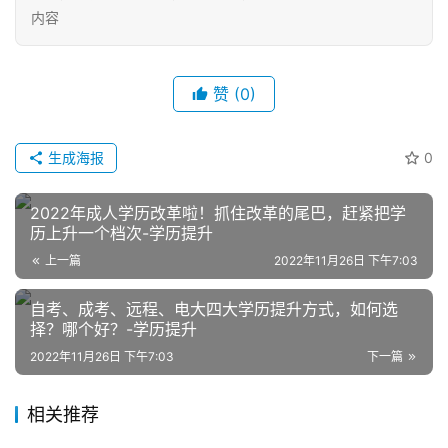
内容
赞
(0)
生成海报
0
网
店
2022年成人学历改革啦！抓住改革的尾巴，赶紧把学
运
历上升一个档次-学历提升
营
上一篇
2022年11月26日 下午7:03
自考、成考、远程、电大四大学历提升方式，如何选
跨
择？哪个好？-学历提升
境
电
2022年11月26日 下午7:03
下一篇
商
相关推荐
登录
注册
自