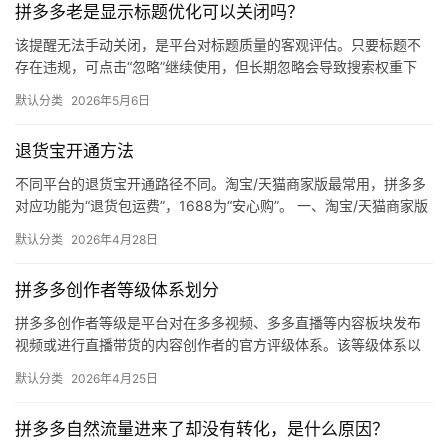
拼多多老是显示标题优化可以关闭吗？
媒
体
该提醒无法手动关闭，是平台对标题质量的客观评估。只要标题不
存在违规，可点击“忽略”继续使用，但长期忽略会导致搜索权重下
降。 可操作方法： 点击忽略（保留原标题）：在商品列表页找到“…
社
默认分类
2026年5月6日
区
退货宝开通方法
不同平台的退货宝开通路径不同。淘宝/天猫商家版最常用，拼多多
对应功能为“退货包运费”，1688为“安心购”。 一、淘宝/天猫商家版
（最常用） 路径：千牛卖家中心 → 金融 → 保障…
默认分类
2026年4月28日
拼多多创作者等级体系划分
拼多多创作者等级是平台对在多多视频、多多直播等内容板块发布
视频或进行直播带货的内容创作者的官方评级体系。该等级体系以
创作者在站内外的粉丝数量为核心依据，划分出多个等级层级，不
默认分类
2026年4月25日
同等级…
拼多多自然流量进来了却没有转化，是什么原因？