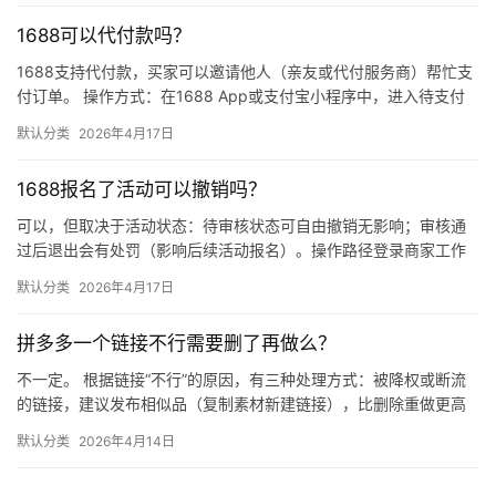
1688可以代付款吗？
1688支持代付款，买家可以邀请他人（亲友或代付服务商）帮忙支
付订单。 操作方式：在1688 App或支付宝小程序中，进入待支付
订单详情页，点击“请他人代付”或“找朋友帮忙付”，生…
默认分类
2026年4月17日
1688报名了活动可以撤销吗？
可以，但取决于活动状态：待审核状态可自由撤销无影响；审核通
过后退出会有处罚（影响后续活动报名）。操作路径登录商家工作
台 → 营销 → 我的活动 → 已报名活动 找到目标活动 → 点…
默认分类
2026年4月17日
拼多多一个链接不行需要删了再做么？
不一定。 根据链接“不行”的原因，有三种处理方式：被降权或断流
的链接，建议发布相似品（复制素材新建链接），比删除重做更高
效；短期缺货或表现一般的链接，优先下架优化；只有商品彻底无
默认分类
2026年4月14日
市…