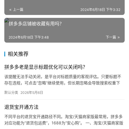
上一篇
2024年6月18日 下午3:32
网
拼多多店铺被收藏有用吗？
店
运
2024年6月18日 下午3:48
下一篇
营
相关推荐
跨
境
拼多多老是显示标题优化可以关闭吗？
电
该提醒无法手动关闭，是平台对标题质量的客观评估。只要标题不
商
存在违规，可点击“忽略”继续使用，但长期忽略会导致搜索权重下
登录
注册
降。 可操作方法： 点击忽略（保留原标题）：在商品列表页找到“…
自
默认分类
2026年5月6日
媒
体
退货宝开通方法
不同平台的退货宝开通路径不同。淘宝/天猫商家版最常用，拼多多
社
对应功能为“退货包运费”，1688为“安心购”。 一、淘宝/天猫商家版