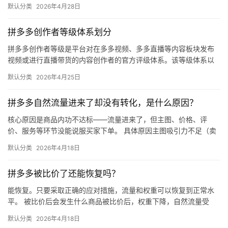
（最常用） 路径：千牛卖家中心 → 金融 → 保障…
区
默认分类
2026年4月28日
拼多多创作者等级体系划分
拼多多创作者等级是平台对在多多视频、多多直播等内容板块发布
视频或进行直播带货的内容创作者的官方评级体系。该等级体系以
创作者在站内外的粉丝数量为核心依据，划分出多个等级层级，不
默认分类
2026年4月25日
同等级…
拼多多自然流量进来了却没有转化，是什么原因？
核心原因是商品内功不达标——流量进来了，但主图、价格、评
价、服务等环节没能说服买家下单。 具体原因主图吸引力不足（卖
点不清、画质差）；价格高于竞品或促销不明显；基础销量低、好
默认分类
2026年4月18日
评少、…
拼多多被比价了还能恢复吗？
能恢复。只要采取正确的应对措施，流量和权重可以恢复到正常水
平。 被比价后会发生什么商品被比价后，权重下降，自然流量受
限，活动报名受阻，付费推广效果也会打折扣。系统每小时抓取全
默认分类
2026年4月18日
网价格…