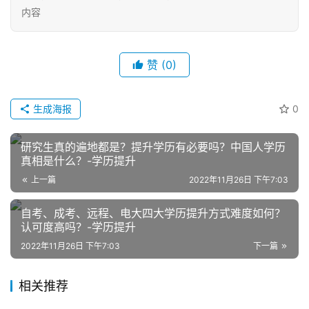
内容
赞
(0)
生成海报
0
网
店
研究生真的遍地都是？提升学历有必要吗？中国人学历
运
真相是什么？-学历提升
营
上一篇
2022年11月26日 下午7:03
自考、成考、远程、电大四大学历提升方式难度如何？
跨
认可度高吗？-学历提升
境
电
2022年11月26日 下午7:03
下一篇
商
相关推荐
登录
注册
自