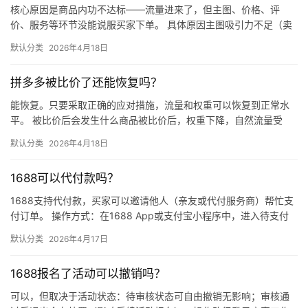
核心原因是商品内功不达标——流量进来了，但主图、价格、评
价、服务等环节没能说服买家下单。 具体原因主图吸引力不足（卖
点不清、画质差）；价格高于竞品或促销不明显；基础销量低、好
默认分类
2026年4月18日
评少、…
拼多多被比价了还能恢复吗？
能恢复。只要采取正确的应对措施，流量和权重可以恢复到正常水
平。 被比价后会发生什么商品被比价后，权重下降，自然流量受
限，活动报名受阻，付费推广效果也会打折扣。系统每小时抓取全
默认分类
2026年4月18日
网价格…
1688可以代付款吗？
1688支持代付款，买家可以邀请他人（亲友或代付服务商）帮忙支
付订单。 操作方式：在1688 App或支付宝小程序中，进入待支付
订单详情页，点击“请他人代付”或“找朋友帮忙付”，生…
默认分类
2026年4月17日
1688报名了活动可以撤销吗？
可以，但取决于活动状态：待审核状态可自由撤销无影响；审核通