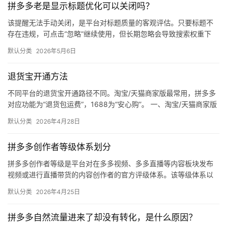
拼多多老是显示标题优化可以关闭吗？
媒
体
该提醒无法手动关闭，是平台对标题质量的客观评估。只要标题不
存在违规，可点击“忽略”继续使用，但长期忽略会导致搜索权重下
降。 可操作方法： 点击忽略（保留原标题）：在商品列表页找到“…
社
默认分类
2026年5月6日
区
退货宝开通方法
不同平台的退货宝开通路径不同。淘宝/天猫商家版最常用，拼多多
对应功能为“退货包运费”，1688为“安心购”。 一、淘宝/天猫商家版
（最常用） 路径：千牛卖家中心 → 金融 → 保障…
默认分类
2026年4月28日
拼多多创作者等级体系划分
拼多多创作者等级是平台对在多多视频、多多直播等内容板块发布
视频或进行直播带货的内容创作者的官方评级体系。该等级体系以
创作者在站内外的粉丝数量为核心依据，划分出多个等级层级，不
默认分类
2026年4月25日
同等级…
拼多多自然流量进来了却没有转化，是什么原因？