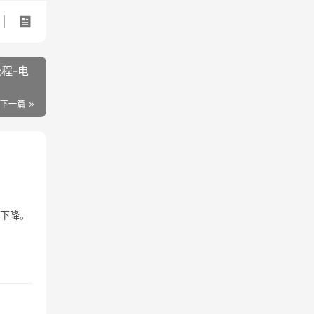
程-电
下一篇
重下降。