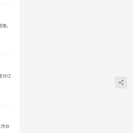
受限，
支付订
工作台