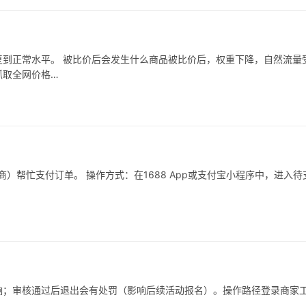
到正常水平。 被比价后会发生什么商品被比价后，权重下降，自然流量
抓取全网价格…
）帮忙支付订单。 操作方式：在1688 App或支付宝小程序中，进入待
响；审核通过后退出会有处罚（影响后续活动报名）。操作路径登录商家
…