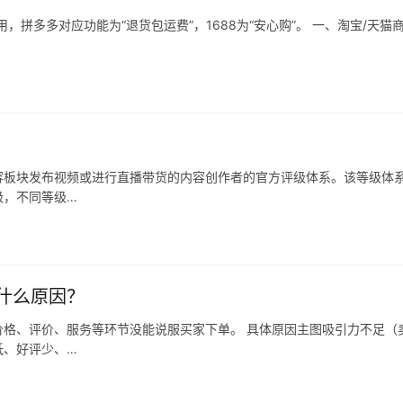
拼多多对应功能为“退货包运费”，1688为“安心购”。 一、淘宝/天猫
容板块发布视频或进行直播带货的内容创作者的官方评级体系。该等级体
级，不同等级…
什么原因？
格、评价、服务等环节没能说服买家下单。 具体原因主图吸引力不足（
低、好评少、…