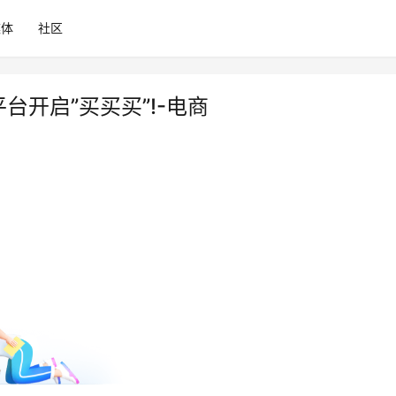
媒体
社区
台开启”买买买”!-电商