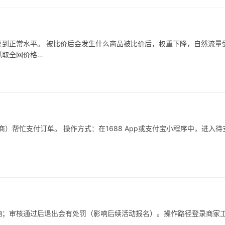
到正常水平。 被比价后会发生什么商品被比价后，权重下降，自然流量
抓取全网价格…
）帮忙支付订单。 操作方式：在1688 App或支付宝小程序中，进入待
响；审核通过后退出会有处罚（影响后续活动报名）。操作路径登录商家
…