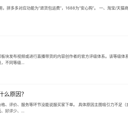
拼多多对应功能为“退货包运费”，1688为“安心购”。 一、淘宝/天猫
容板块发布视频或进行直播带货的内容创作者的官方评级体系。该等级体
级，不同等级…
什么原因？
格、评价、服务等环节没能说服买家下单。 具体原因主图吸引力不足（
低、好评少、…