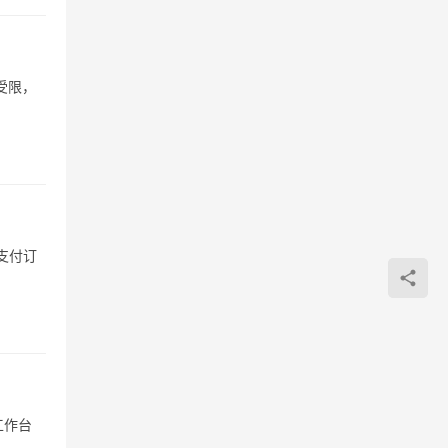
受限，
支付订
工作台