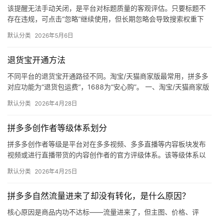
该提醒无法手动关闭，是平台对标题质量的客观评估。只要标题不
体
存在违规，可点击“忽略”继续使用，但长期忽略会导致搜索权重下
降。 可操作方法： 点击忽略（保留原标题）：在商品列表页找到“…
默认分类
2026年5月6日
社
区
退货宝开通方法
不同平台的退货宝开通路径不同。淘宝/天猫商家版最常用，拼多多
对应功能为“退货包运费”，1688为“安心购”。 一、淘宝/天猫商家版
（最常用） 路径：千牛卖家中心 → 金融 → 保障…
默认分类
2026年4月28日
拼多多创作者等级体系划分
拼多多创作者等级是平台对在多多视频、多多直播等内容板块发布
视频或进行直播带货的内容创作者的官方评级体系。该等级体系以
创作者在站内外的粉丝数量为核心依据，划分出多个等级层级，不
默认分类
2026年4月25日
同等级…
拼多多自然流量进来了却没有转化，是什么原因？
核心原因是商品内功不达标——流量进来了，但主图、价格、评