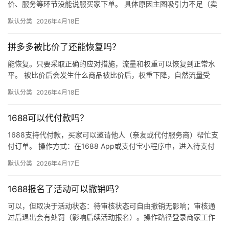
价、服务等环节没能说服买家下单。 具体原因主图吸引力不足（卖
点不清、画质差）；价格高于竞品或促销不明显；基础销量低、好
默认分类
2026年4月18日
评少、…
拼多多被比价了还能恢复吗？
能恢复。只要采取正确的应对措施，流量和权重可以恢复到正常水
平。 被比价后会发生什么商品被比价后，权重下降，自然流量受
限，活动报名受阻，付费推广效果也会打折扣。系统每小时抓取全
默认分类
2026年4月18日
网价格…
1688可以代付款吗？
1688支持代付款，买家可以邀请他人（亲友或代付服务商）帮忙支
付订单。 操作方式：在1688 App或支付宝小程序中，进入待支付
订单详情页，点击“请他人代付”或“找朋友帮忙付”，生…
默认分类
2026年4月17日
1688报名了活动可以撤销吗？
可以，但取决于活动状态：待审核状态可自由撤销无影响；审核通
过后退出会有处罚（影响后续活动报名）。操作路径登录商家工作
台 → 营销 → 我的活动 → 已报名活动 找到目标活动 → 点…