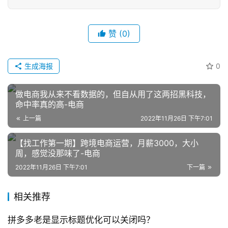
赞
(0)
生成海报
0
网
做电商我从来不看数据的，但自从用了这两招黑科技，
店
命中率真的高-电商
运
上一篇
2022年11月26日 下午7:01
营
【找工作第一期】跨境电商运营，月薪3000，大小
跨
周，感觉没那味了-电商
境
2022年11月26日 下午7:01
下一篇
电
商
相关推荐
登录
注册
自
拼多多老是显示标题优化可以关闭吗？
媒