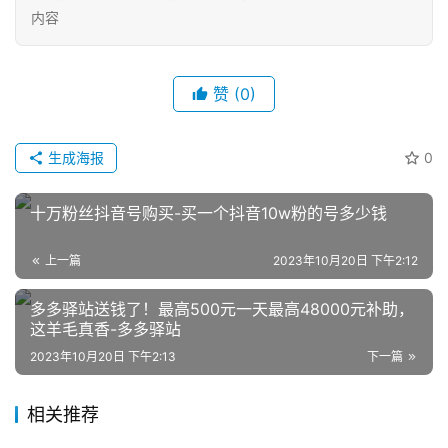
内容
赞
(0)
生成海报
0
网
店
十万粉丝抖音号购买-买一个抖音10w粉的号多少钱
运
营
上一篇
2023年10月20日 下午2:12
多多驿站送钱了！最高500元一天最高48000元补助，
跨
这羊毛真香-多多驿站
境
电
2023年10月20日 下午2:13
下一篇
商
相关推荐
登录
注册
自