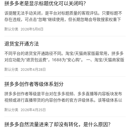
拼多多老是显示标题优化可以关闭吗？
媒
体
该提醒无法手动关闭，是平台对标题质量的客观评估。只要标题不
存在违规，可点击“忽略”继续使用，但长期忽略会导致搜索权重下
降。 可操作方法： 点击忽略（保留原标题）：在商品列表页找到“…
社
默认分类
2026年5月6日
区
退货宝开通方法
不同平台的退货宝开通路径不同。淘宝/天猫商家版最常用，拼多多
对应功能为“退货包运费”，1688为“安心购”。 一、淘宝/天猫商家版
（最常用） 路径：千牛卖家中心 → 金融 → 保障…
默认分类
2026年4月28日
拼多多创作者等级体系划分
拼多多创作者等级是平台对在多多视频、多多直播等内容板块发布
视频或进行直播带货的内容创作者的官方评级体系。该等级体系以
创作者在站内外的粉丝数量为核心依据，划分出多个等级层级，不
默认分类
2026年4月25日
同等级…
拼多多自然流量进来了却没有转化，是什么原因？