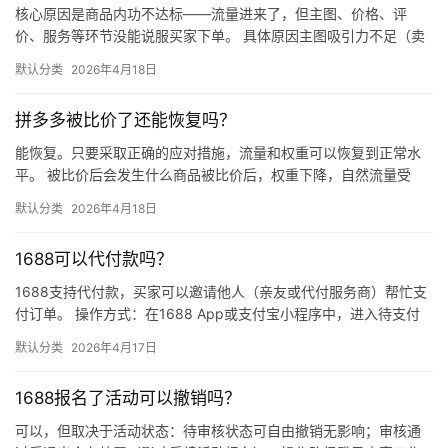
核心原因是商品内功不达标——流量进来了，但主图、价格、评
价、服务等环节没能说服买家下单。 具体原因主图吸引力不足（卖
点不清、画质差）；价格高于竞品或促销不明显；基础销量低、好
默认分类
2026年4月18日
评少、…
拼多多被比价了还能恢复吗？
能恢复。只要采取正确的应对措施，流量和权重可以恢复到正常水
平。 被比价后会发生什么商品被比价后，权重下降，自然流量受
限，活动报名受阻，付费推广效果也会打折扣。系统每小时抓取全
默认分类
2026年4月18日
网价格…
1688可以代付款吗？
1688支持代付款，买家可以邀请他人（亲友或代付服务商）帮忙支
付订单。 操作方式：在1688 App或支付宝小程序中，进入待支付
订单详情页，点击“请他人代付”或“找朋友帮忙付”，生…
默认分类
2026年4月17日
1688报名了活动可以撤销吗？
可以，但取决于活动状态：待审核状态可自由撤销无影响；审核通