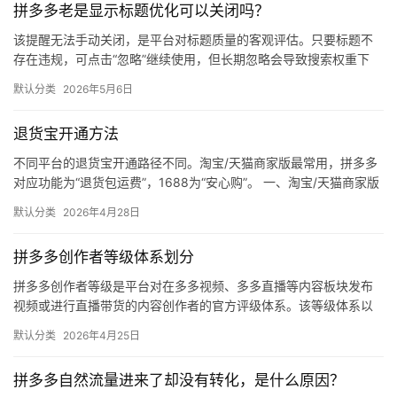
拼多多老是显示标题优化可以关闭吗？
媒
体
该提醒无法手动关闭，是平台对标题质量的客观评估。只要标题不
存在违规，可点击“忽略”继续使用，但长期忽略会导致搜索权重下
降。 可操作方法： 点击忽略（保留原标题）：在商品列表页找到“…
社
默认分类
2026年5月6日
区
退货宝开通方法
不同平台的退货宝开通路径不同。淘宝/天猫商家版最常用，拼多多
对应功能为“退货包运费”，1688为“安心购”。 一、淘宝/天猫商家版
（最常用） 路径：千牛卖家中心 → 金融 → 保障…
默认分类
2026年4月28日
拼多多创作者等级体系划分
拼多多创作者等级是平台对在多多视频、多多直播等内容板块发布
视频或进行直播带货的内容创作者的官方评级体系。该等级体系以
创作者在站内外的粉丝数量为核心依据，划分出多个等级层级，不
默认分类
2026年4月25日
同等级…
拼多多自然流量进来了却没有转化，是什么原因？