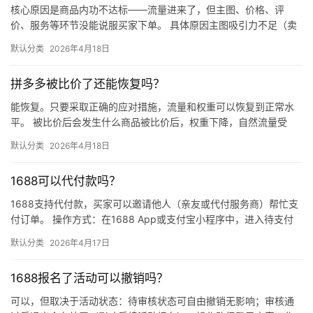
核心原因是商品内功不达标——流量进来了，但主图、价格、评
价、服务等环节没能说服买家下单。 具体原因主图吸引力不足（卖
点不清、画质差）；价格高于竞品或促销不明显；基础销量低、好
默认分类
2026年4月18日
评少、…
拼多多被比价了还能恢复吗？
能恢复。只要采取正确的应对措施，流量和权重可以恢复到正常水
平。 被比价后会发生什么商品被比价后，权重下降，自然流量受
限，活动报名受阻，付费推广效果也会打折扣。系统每小时抓取全
默认分类
2026年4月18日
网价格…
1688可以代付款吗？
1688支持代付款，买家可以邀请他人（亲友或代付服务商）帮忙支
付订单。 操作方式：在1688 App或支付宝小程序中，进入待支付
订单详情页，点击“请他人代付”或“找朋友帮忙付”，生…
默认分类
2026年4月17日
1688报名了活动可以撤销吗？
可以，但取决于活动状态：待审核状态可自由撤销无影响；审核通