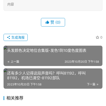
内容
赞
(0)
生成海报
0
网
店
头发颜色决定地位合集版-发色1到10度色度图表
运
营
上一篇
2023年10月20日 下午1:58
还有多少人记得这段声音吗？呼叫81192，呼叫
跨
81192，机场已清空-81192部队
境
电
2023年10月20日 下午1:58
下一篇
商
相关推荐
登录
注册
自