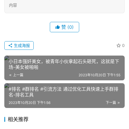
内容
赞
(0)
生成海报
0
网
店
小日本强奸美女，被青年小伙拿起石头砸死，这就是下
运
场-美女被啪啪
营
上一篇
2023年10月20日 下午1:55
#排名 #群排名 #引流方法 通过优化工具快速上手群排
跨
名-排名工具
境
电
2023年10月20日 下午1:56
下一篇
商
相关推荐
登录
注册
自