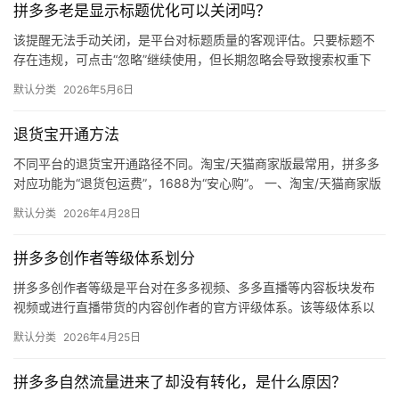
拼多多老是显示标题优化可以关闭吗？
媒
体
该提醒无法手动关闭，是平台对标题质量的客观评估。只要标题不
存在违规，可点击“忽略”继续使用，但长期忽略会导致搜索权重下
降。 可操作方法： 点击忽略（保留原标题）：在商品列表页找到“…
社
默认分类
2026年5月6日
区
退货宝开通方法
不同平台的退货宝开通路径不同。淘宝/天猫商家版最常用，拼多多
对应功能为“退货包运费”，1688为“安心购”。 一、淘宝/天猫商家版
（最常用） 路径：千牛卖家中心 → 金融 → 保障…
默认分类
2026年4月28日
拼多多创作者等级体系划分
拼多多创作者等级是平台对在多多视频、多多直播等内容板块发布
视频或进行直播带货的内容创作者的官方评级体系。该等级体系以
创作者在站内外的粉丝数量为核心依据，划分出多个等级层级，不
默认分类
2026年4月25日
同等级…
拼多多自然流量进来了却没有转化，是什么原因？