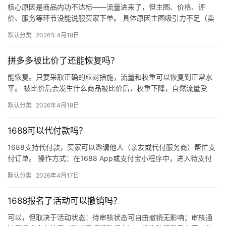
核心原因是商品内功不达标——流量进来了，但主图、价格、评
价、服务等环节没能说服买家下单。 具体原因主图吸引力不足（卖
点不清、画质差）；价格高于竞品或促销不明显；基础销量低、好
默认分类
2026年4月18日
评少、…
拼多多被比价了还能恢复吗？
能恢复。只要采取正确的应对措施，流量和权重可以恢复到正常水
平。 被比价后会发生什么商品被比价后，权重下降，自然流量受
限，活动报名受阻，付费推广效果也会打折扣。系统每小时抓取全
默认分类
2026年4月18日
网价格…
1688可以代付款吗？
1688支持代付款，买家可以邀请他人（亲友或代付服务商）帮忙支
付订单。 操作方式：在1688 App或支付宝小程序中，进入待支付
订单详情页，点击“请他人代付”或“找朋友帮忙付”，生…
默认分类
2026年4月17日
1688报名了活动可以撤销吗？
可以，但取决于活动状态：待审核状态可自由撤销无影响；审核通