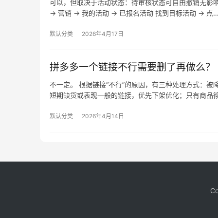
可以，但取决于活动状态：待审核状态可自由撤销无影
→ 营销 → 我的活动 → 已报名活动 找到目标活动 → 点
默认分类
2026年4月17日
拼多多一个链接不行需要删了再做么？
不一定。 根据链接“不行”的原因，有三种处理方式：
短期缺货或表现一般的链接，优先下架优化；只有商品
默认分类
2026年4月14日
Co