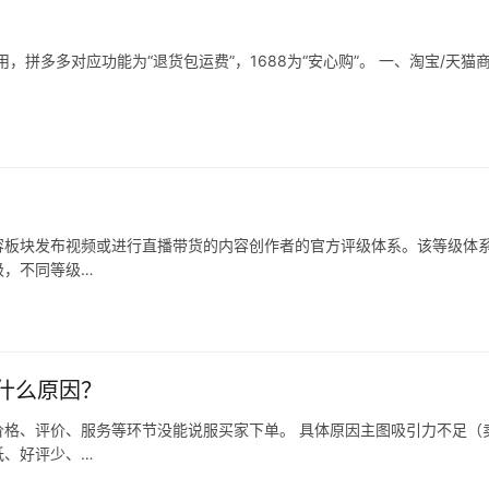
拼多多对应功能为“退货包运费”，1688为“安心购”。 一、淘宝/天猫
容板块发布视频或进行直播带货的内容创作者的官方评级体系。该等级体
级，不同等级…
什么原因？
格、评价、服务等环节没能说服买家下单。 具体原因主图吸引力不足（
低、好评少、…