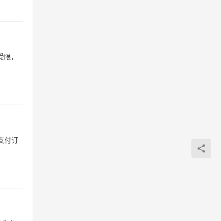
受限，
支付订