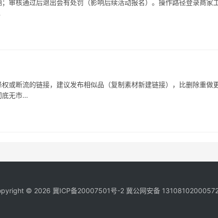
响；审核通过后退出会有处罚（影响后续活动报名）。操作路径登录商家
…
被降权或断流的链接，建议发布相似品（复制素材新建链接），比删除重做
彻底无市…
pyright © 2026
冀ICP备20007501号-2
冀公网安备 1310810200057