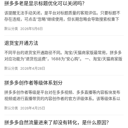
拼多多老是显示标题优化可以关闭吗？
媒
体
该提醒无法手动关闭，是平台对标题质量的客观评估。只要标题不
存在违规，可点击“忽略”继续使用，但长期忽略会导致搜索权重下
降。 可操作方法： 点击忽略（保留原标题）：在商品列表页找到“…
社
默认分类
2026年5月6日
区
退货宝开通方法
不同平台的退货宝开通路径不同。淘宝/天猫商家版最常用，拼多多
对应功能为“退货包运费”，1688为“安心购”。 一、淘宝/天猫商家版
（最常用） 路径：千牛卖家中心 → 金融 → 保障…
默认分类
2026年4月28日
拼多多创作者等级体系划分
拼多多创作者等级是平台对在多多视频、多多直播等内容板块发布
视频或进行直播带货的内容创作者的官方评级体系。该等级体系以
创作者在站内外的粉丝数量为核心依据，划分出多个等级层级，不
默认分类
2026年4月25日
同等级…
拼多多自然流量进来了却没有转化，是什么原因？