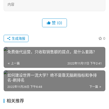
内容
赞
(0)
生成海报
0
网
店
免费做代运营，只收取销售额的提点，是什么套路？
运
营
上一篇
2022年11月17日 下午2:41
如何建设世界一流大学？绝不是靠无脑刷指标和争排
跨
名-刷排名
境
电
2022年11月26日 下午6:48
下一篇
商
相关推荐
登录
注册
自