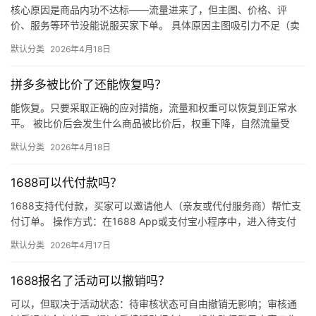
核心原因是商品内功不达标——流量进来了，但主图、价格、评
价、服务等环节没能说服买家下单。 具体原因主图吸引力不足（卖
点不清、画质差）；价格高于竞品或促销不明显；基础销量低、好
默认分类
2026年4月18日
评少、…
拼多多被比价了还能恢复吗？
能恢复。只要采取正确的应对措施，流量和权重可以恢复到正常水
平。 被比价后会发生什么商品被比价后，权重下降，自然流量受
限，活动报名受阻，付费推广效果也会打折扣。系统每小时抓取全
默认分类
2026年4月18日
网价格…
1688可以代付款吗？
1688支持代付款，买家可以邀请他人（亲友或代付服务商）帮忙支
付订单。 操作方式：在1688 App或支付宝小程序中，进入待支付
订单详情页，点击“请他人代付”或“找朋友帮忙付”，生…
默认分类
2026年4月17日
1688报名了活动可以撤销吗？
可以，但取决于活动状态：待审核状态可自由撤销无影响；审核通