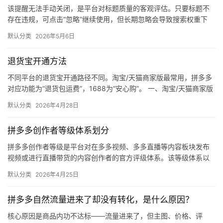
该提醒无法手动关闭，是平台对标题质量的客观评估。只要标题不
体
存在违规，可点击“忽略”继续使用，但长期忽略会导致搜索权重下
降。 可操作方法： 点击忽略（保留原标题）：在商品列表页找到“…
默认分类
2026年5月6日
社
区
退货宝开通方法
不同平台的退货宝开通路径不同。淘宝/天猫商家版最常用，拼多多
对应功能为“退货包运费”，1688为“安心购”。 一、淘宝/天猫商家版
（最常用） 路径：千牛卖家中心 → 金融 → 保障…
默认分类
2026年4月28日
拼多多创作者等级体系划分
拼多多创作者等级是平台对在多多视频、多多直播等内容板块发布
视频或进行直播带货的内容创作者的官方评级体系。该等级体系以
创作者在站内外的粉丝数量为核心依据，划分出多个等级层级，不
默认分类
2026年4月25日
同等级…
拼多多自然流量进来了却没有转化，是什么原因？
核心原因是商品内功不达标——流量进来了，但主图、价格、评