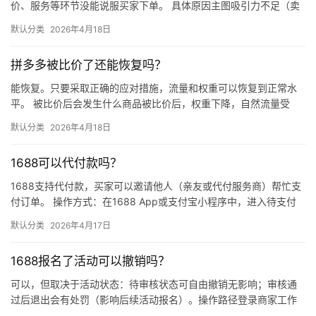
价、服务等环节没能说服买家下单。 具体原因主图吸引力不足（卖
点不清、画质差）；价格高于竞品或促销不明显；基础销量低、好
默认分类
2026年4月18日
评少、…
拼多多被比价了还能恢复吗？
能恢复。只要采取正确的应对措施，流量和权重可以恢复到正常水
平。 被比价后会发生什么商品被比价后，权重下降，自然流量受
限，活动报名受阻，付费推广效果也会打折扣。系统每小时抓取全
默认分类
2026年4月18日
网价格…
1688可以代付款吗？
1688支持代付款，买家可以邀请他人（亲友或代付服务商）帮忙支
付订单。 操作方式：在1688 App或支付宝小程序中，进入待支付
订单详情页，点击“请他人代付”或“找朋友帮忙付”，生…
默认分类
2026年4月17日
1688报名了活动可以撤销吗？
可以，但取决于活动状态：待审核状态可自由撤销无影响；审核通
过后退出会有处罚（影响后续活动报名）。操作路径登录商家工作
台 → 营销 → 我的活动 → 已报名活动 找到目标活动 → 点…