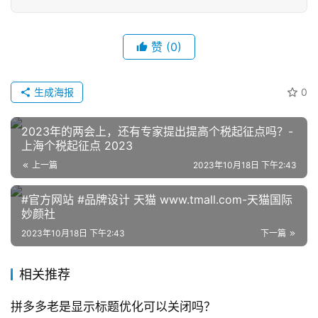
赞
(0)
生成海报
0
网
2023年的两会上，还有专家提出提高个税起征点吗？-
店
上海个税起征点 2023
运
上一篇
2023年10月18日 下午2:43
营
#官方网站 #品牌设计 天猫 www.tmall.com-天猫国际
跨
妙颜社
境
2023年10月18日 下午2:43
下一篇
电
商
相关推荐
登录
注册
自
拼多多老是显示标题优化可以关闭吗？
媒