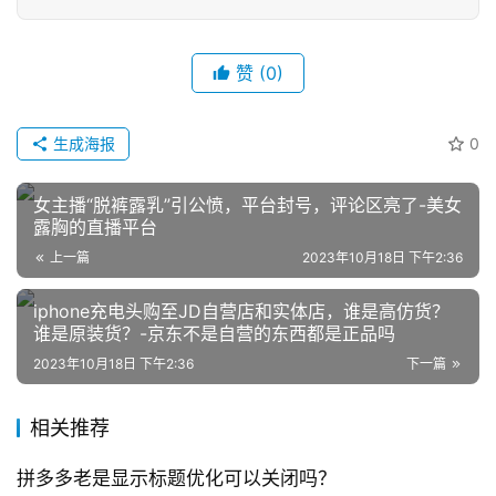
赞
(0)
生成海报
0
网
女主播“脱裤露乳”引公愤，平台封号，评论区亮了-美女
店
露胸的直播平台
运
上一篇
2023年10月18日 下午2:36
营
iphone充电头购至JD自营店和实体店，谁是高仿货？
跨
谁是原装货？-京东不是自营的东西都是正品吗
境
2023年10月18日 下午2:36
下一篇
电
商
相关推荐
登录
注册
自
拼多多老是显示标题优化可以关闭吗？
媒