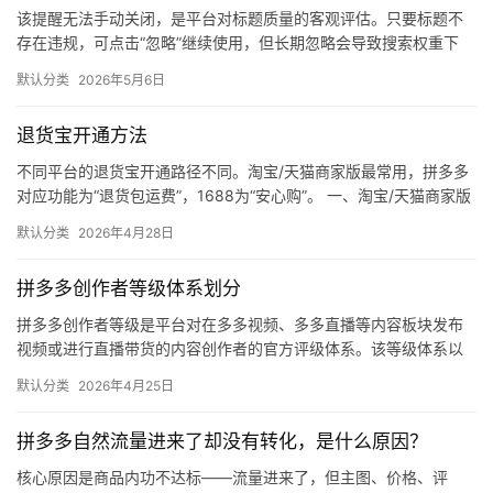
该提醒无法手动关闭，是平台对标题质量的客观评估。只要标题不
体
存在违规，可点击“忽略”继续使用，但长期忽略会导致搜索权重下
降。 可操作方法： 点击忽略（保留原标题）：在商品列表页找到“…
默认分类
2026年5月6日
社
区
退货宝开通方法
不同平台的退货宝开通路径不同。淘宝/天猫商家版最常用，拼多多
对应功能为“退货包运费”，1688为“安心购”。 一、淘宝/天猫商家版
（最常用） 路径：千牛卖家中心 → 金融 → 保障…
默认分类
2026年4月28日
拼多多创作者等级体系划分
拼多多创作者等级是平台对在多多视频、多多直播等内容板块发布
视频或进行直播带货的内容创作者的官方评级体系。该等级体系以
创作者在站内外的粉丝数量为核心依据，划分出多个等级层级，不
默认分类
2026年4月25日
同等级…
拼多多自然流量进来了却没有转化，是什么原因？
核心原因是商品内功不达标——流量进来了，但主图、价格、评