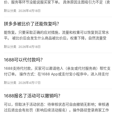
价、服务等环节没能说服买家下单。 具体原因主图吸引力不足（卖
点不清、画质差）；价格高于竞品或促销不明显；基础销量低、好
默认分类
2026年4月18日
评少、…
拼多多被比价了还能恢复吗？
能恢复。只要采取正确的应对措施，流量和权重可以恢复到正常水
平。 被比价后会发生什么商品被比价后，权重下降，自然流量受
限，活动报名受阻，付费推广效果也会打折扣。系统每小时抓取全
默认分类
2026年4月18日
网价格…
1688可以代付款吗？
1688支持代付款，买家可以邀请他人（亲友或代付服务商）帮忙支
付订单。 操作方式：在1688 App或支付宝小程序中，进入待支付
订单详情页，点击“请他人代付”或“找朋友帮忙付”，生…
默认分类
2026年4月17日
1688报名了活动可以撤销吗？
可以，但取决于活动状态：待审核状态可自由撤销无影响；审核通
过后退出会有处罚（影响后续活动报名）。操作路径登录商家工作
台 → 营销 → 我的活动 → 已报名活动 找到目标活动 → 点…