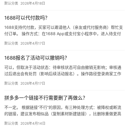
默认分类
2026年4月18日
网价格…
1688可以代付款吗？
1688支持代付款，买家可以邀请他人（亲友或代付服务商）帮忙支
付订单。 操作方式：在1688 App或支付宝小程序中，进入待支付
订单详情页，点击“请他人代付”或“找朋友帮忙付”，生…
默认分类
2026年4月17日
1688报名了活动可以撤销吗？
可以，但取决于活动状态：待审核状态可自由撤销无影响；审核通
过后退出会有处罚（影响后续活动报名）。操作路径登录商家工作
台 → 营销 → 我的活动 → 已报名活动 找到目标活动 → 点…
默认分类
2026年4月17日
拼多多一个链接不行需要删了再做么？
不一定。 根据链接“不行”的原因，有三种处理方式：被降权或断流
的链接，建议发布相似品（复制素材新建链接），比删除重做更高
效；短期缺货或表现一般的链接，优先下架优化；只有商品彻底无
默认分类
2026年4月14日
市…