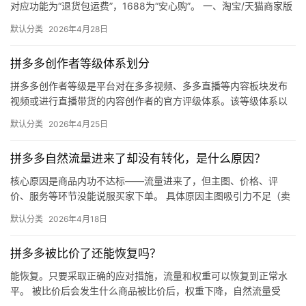
对应功能为“退货包运费”，1688为“安心购”。 一、淘宝/天猫商家版
（最常用） 路径：千牛卖家中心 → 金融 → 保障…
默认分类
2026年4月28日
拼多多创作者等级体系划分
拼多多创作者等级是平台对在多多视频、多多直播等内容板块发布
视频或进行直播带货的内容创作者的官方评级体系。该等级体系以
创作者在站内外的粉丝数量为核心依据，划分出多个等级层级，不
默认分类
2026年4月25日
同等级…
拼多多自然流量进来了却没有转化，是什么原因？
核心原因是商品内功不达标——流量进来了，但主图、价格、评
价、服务等环节没能说服买家下单。 具体原因主图吸引力不足（卖
点不清、画质差）；价格高于竞品或促销不明显；基础销量低、好
默认分类
2026年4月18日
评少、…
拼多多被比价了还能恢复吗？
能恢复。只要采取正确的应对措施，流量和权重可以恢复到正常水
平。 被比价后会发生什么商品被比价后，权重下降，自然流量受
限，活动报名受阻，付费推广效果也会打折扣。系统每小时抓取全