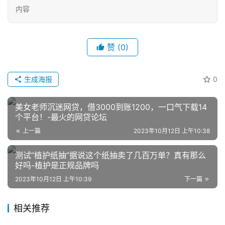
内容
赞
(0)
生成海报
0
网
店
美女老师沉迷网贷，借3000到账1200，一口气下载14
运
个平台！-最火的网贷论坛
营
上一篇
2023年10月12日 上午10:38
测试“植护纸抽”据说这个纸抽卖了几百万单？真有那么
跨
好吗-植护是正规品牌吗
境
电
2023年10月12日 上午10:39
下一篇
商
相关推荐
登录
注册
自