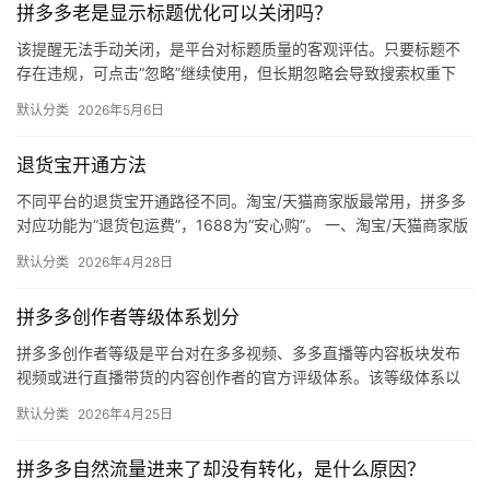
拼多多老是显示标题优化可以关闭吗？
媒
体
该提醒无法手动关闭，是平台对标题质量的客观评估。只要标题不
存在违规，可点击“忽略”继续使用，但长期忽略会导致搜索权重下
降。 可操作方法： 点击忽略（保留原标题）：在商品列表页找到“…
社
默认分类
2026年5月6日
区
退货宝开通方法
不同平台的退货宝开通路径不同。淘宝/天猫商家版最常用，拼多多
对应功能为“退货包运费”，1688为“安心购”。 一、淘宝/天猫商家版
（最常用） 路径：千牛卖家中心 → 金融 → 保障…
默认分类
2026年4月28日
拼多多创作者等级体系划分
拼多多创作者等级是平台对在多多视频、多多直播等内容板块发布
视频或进行直播带货的内容创作者的官方评级体系。该等级体系以
创作者在站内外的粉丝数量为核心依据，划分出多个等级层级，不
默认分类
2026年4月25日
同等级…
拼多多自然流量进来了却没有转化，是什么原因？