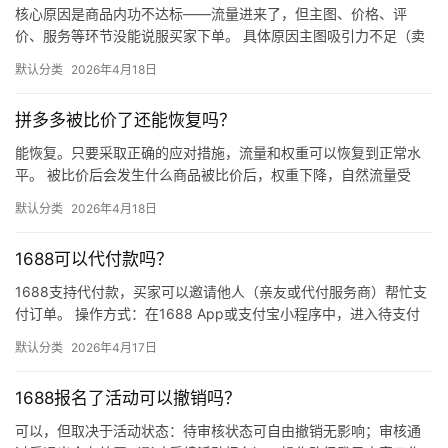
核心原因是商品内功不达标——流量进来了，但主图、价格、评
价、服务等环节没能说服买家下单。 具体原因主图吸引力不足（卖
点不清、画质差）；价格高于竞品或促销不明显；基础销量低、好
默认分类
2026年4月18日
评少、…
拼多多被比价了还能恢复吗？
能恢复。只要采取正确的应对措施，流量和权重可以恢复到正常水
平。 被比价后会发生什么商品被比价后，权重下降，自然流量受
限，活动报名受阻，付费推广效果也会打折扣。系统每小时抓取全
默认分类
2026年4月18日
网价格…
1688可以代付款吗？
1688支持代付款，买家可以邀请他人（亲友或代付服务商）帮忙支
付订单。 操作方式：在1688 App或支付宝小程序中，进入待支付
订单详情页，点击“请他人代付”或“找朋友帮忙付”，生…
默认分类
2026年4月17日
1688报名了活动可以撤销吗？
可以，但取决于活动状态：待审核状态可自由撤销无影响；审核通