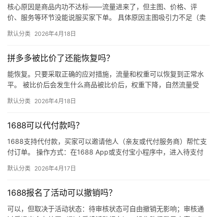
核心原因是商品内功不达标——流量进来了，但主图、价格、评
价、服务等环节没能说服买家下单。 具体原因主图吸引力不足（卖
点不清、画质差）；价格高于竞品或促销不明显；基础销量低、好
默认分类
2026年4月18日
评少、…
拼多多被比价了还能恢复吗？
能恢复。只要采取正确的应对措施，流量和权重可以恢复到正常水
平。 被比价后会发生什么商品被比价后，权重下降，自然流量受
限，活动报名受阻，付费推广效果也会打折扣。系统每小时抓取全
默认分类
2026年4月18日
网价格…
1688可以代付款吗？
1688支持代付款，买家可以邀请他人（亲友或代付服务商）帮忙支
付订单。 操作方式：在1688 App或支付宝小程序中，进入待支付
订单详情页，点击“请他人代付”或“找朋友帮忙付”，生…
默认分类
2026年4月17日
1688报名了活动可以撤销吗？
可以，但取决于活动状态：待审核状态可自由撤销无影响；审核通