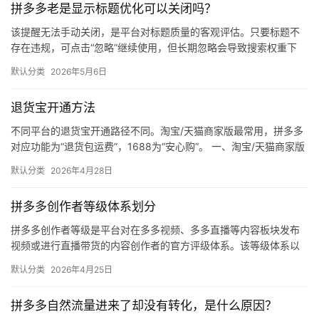
拼多多老是显示标题优化可以关闭吗？
媒
体
该提醒无法手动关闭，是平台对标题质量的客观评估。只要标题不
存在违规，可点击“忽略”继续使用，但长期忽略会导致搜索权重下
降。 可操作方法： 点击忽略（保留原标题）：在商品列表页找到“…
社
默认分类
2026年5月6日
区
退货宝开通方法
不同平台的退货宝开通路径不同。淘宝/天猫商家版最常用，拼多多
对应功能为“退货包运费”，1688为“安心购”。 一、淘宝/天猫商家版
（最常用） 路径：千牛卖家中心 → 金融 → 保障…
默认分类
2026年4月28日
拼多多创作者等级体系划分
拼多多创作者等级是平台对在多多视频、多多直播等内容板块发布
视频或进行直播带货的内容创作者的官方评级体系。该等级体系以
创作者在站内外的粉丝数量为核心依据，划分出多个等级层级，不
默认分类
2026年4月25日
同等级…
拼多多自然流量进来了却没有转化，是什么原因？