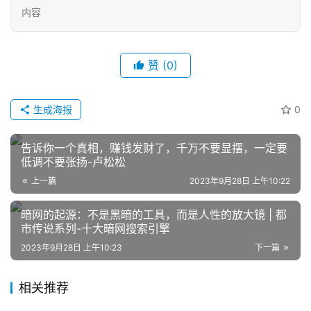
内容
赞
(0)
生成海报
0
网
店
告诉你一个真相，赚钱发财了，千万不要显摆，一定要
运
低调不要张扬-卢松松
营
上一篇
2023年9月28日 上午10:22
暗网的起源：不是黑暗的工具，而是人性的放大镜 | 都
跨
市传说系列-十大暗网搜索引擎
境
电
2023年9月28日 上午10:23
下一篇
商
相关推荐
登录
注册
自